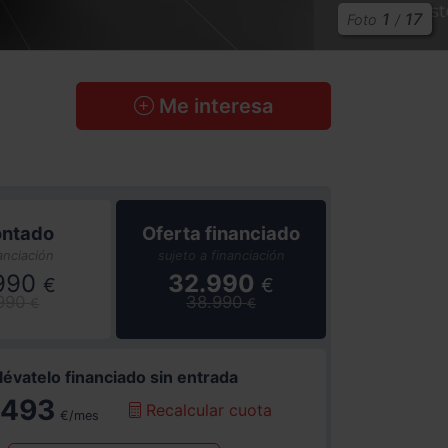
1
17
Foto
/
Me interesa
ontado
Oferta financiado
anciación
sujeto a financiación
990
32.990
€
€
.990
38.990
€
€
lévatelo financiado sin entrada
493
Recalcular cuota
€/mes