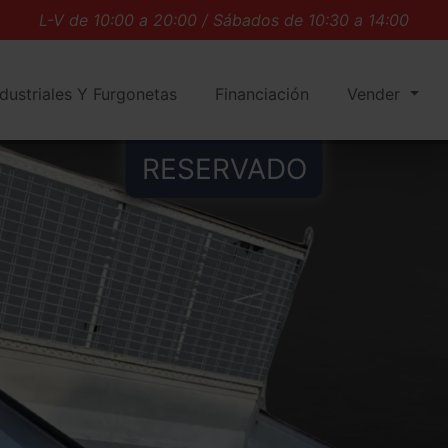
L-V de 10:00 a 20:00 / Sábados de 10:30 a 14:00
Compra online, entrega a domicilio
Mejor tasación en 24 horas
ndustriales Y Furgonetas
Financiación
Vender
No te pierdas nuestros
coches en liquidación
Especialistas en
furgonetas
L-V de 10:00 a 20:00 / Sábados de 10:30 a 14:00