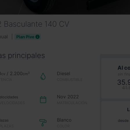
2 Basculante 140 CV
nual
Plan Pive
as principales
Al c
0
/ 2.200
Diesel
3
cv
cm
sin fin
TENCIA
COMBUSTIBLE
35.
41
Nov 2022
elocidades
 VELOCIDADES
MATRICULACIÓN
L
Blanco
lazas
desde
 PLAZAS
COLOR