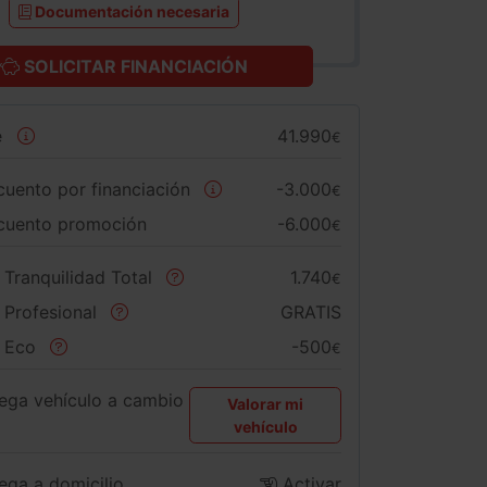
Documentación necesaria
SOLICITAR FINANCIACIÓN
e
41.990
€
uento por financiación
-3.000
€
cuento promoción
-6.000
€
 Tranquilidad Total
1.740
€
 Profesional
GRATIS
 Eco
-500
€
ega vehículo a cambio
Valorar mi
vehículo
ega a domicilio
Activar