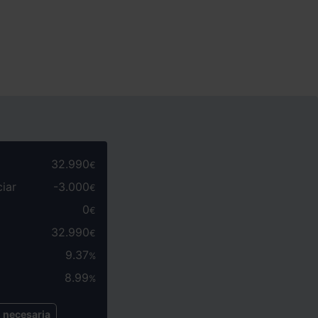
32.990
€
ciar
-
3.000
€
0
€
32.990
€
9.37
%
8.99
%
necesaria