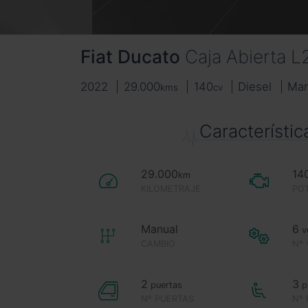
Fiat
Ducato
Caja Abierta L
2022
29.000
140
Diesel
Ma
kms
cv
Característic
29.000
14
km
KILOMETRAJE
PO
Manual
6
v
CAMBIO
Nº
2
3
puertas
p
Nº PUERTAS
Nº