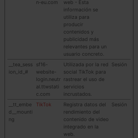
n-eu.com
web - Esta
información se
utiliza para
producir
contenidos y
publicidad más
relevantes para un
usuario concreto.
__tea_sess
sf16-
Utilizada por la red
Sesión
ion_id_#
website-
social TikTok para
login.neutr
rastrear el uso de
al.ttwstati
servicios
c.com
incrustados.
__tt_embe
TikTok
Registra datos del
Sesión
d__mounti
rendimiento del
ng
contenido de video
integrado en la
web.