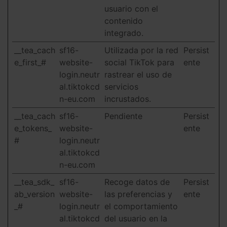
usuario con el
contenido
integrado.
__tea_cach
sf16-
Utilizada por la red
Persist
e_first_#
website-
social TikTok para
ente
login.neutr
rastrear el uso de
al.tiktokcd
servicios
n-eu.com
incrustados.
__tea_cach
sf16-
Pendiente
Persist
e_tokens_
website-
ente
#
login.neutr
al.tiktokcd
n-eu.com
__tea_sdk_
sf16-
Recoge datos de
Persist
ab_version
website-
las preferencias y
ente
_#
login.neutr
el comportamiento
al.tiktokcd
del usuario en la