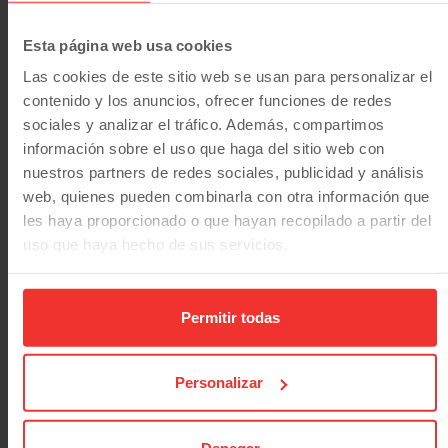
que la página se comporta o el aspecto que tiene,
como su idioma preferido o la región en la que
Esta página web usa cookies
usted se encuentra.
Las cookies de este sitio web se usan para personalizar el
contenido y los anuncios, ofrecer funciones de redes
Duración
sociales y analizar el tráfico. Además, compartimos
máxima
Nombre
Proveedor
Propósito
información sobre el uso que haga del sitio web con
de
nuestros partners de redes sociales, publicidad y análisis
almacenam
web, quienes pueden combinarla con otra información que
lidc
LinkedIn
Registra que grupo
1 día
les haya proporcionado o que hayan recopilado a partir del
de servidores está
uso que haya hecho de sus servicios.
sirviendo al
visitante. Esto se
utiliza en relación
Permitir todas
con el equilibrio de
carga para
optimizar la
Personalizar
experiencia del
usuario.
Denegar