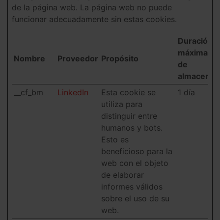
de la página web. La página web no puede
funcionar adecuadamente sin estas cookies.
Duración
máxima
Nombre
Proveedor
Propósito
de
almacenam
__cf_bm
LinkedIn
Esta cookie se
1 día
utiliza para
distinguir entre
humanos y bots.
Esto es
beneficioso para la
web con el objeto
de elaborar
informes válidos
sobre el uso de su
web.