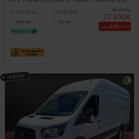
32.990
€
73.500
03/2023
km
27.990
€
Manual
Diesel
418
€/mes
desde
Plan Pive
-6.000
€