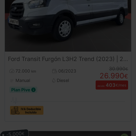
Ford
Transit
Furgón L3H2 Trend (2023) | 2.0 Diésel | Desde 403€/mes
30.990
€
72.000
06/2023
km
26.990
€
Manual
Diesel
403
€/mes
desde
Plan Pive
-5.000
€