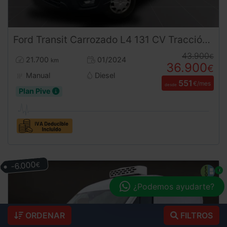
Ford
Transit
Carrozado L4 131 CV Tracción Trasera
43.900
€
21.700
01/2024
km
36.900
€
Manual
Diesel
551
€/mes
desde
Plan Pive
-6.000
€
¿Podemos ayudarte?
ORDENAR
FILTROS