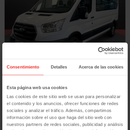
Consentimiento
Detalles
Acerca de las cookies
Ford
Transit
350 96kW L3H2 Kombi Trend MHEV
35.900
€
71.200
01/2022
km
Esta página web usa cookies
30.900
€
Manual
Diesel
Las cookies de este sitio web se usan para personalizar
462
€/mes
desde
Plan Pive
el contenido y los anuncios, ofrecer funciones de redes
sociales y analizar el tráfico. Además, compartimos
información sobre el uso que haga del sitio web con
9 plazas
nuestros partners de redes sociales, publicidad y análisis