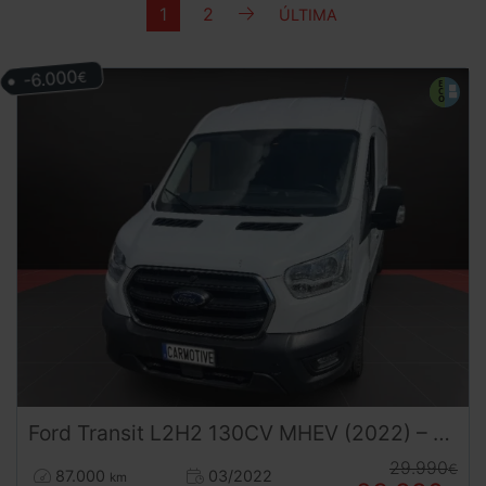
SIGUIENTE
1
2
ÚLTIMA
ÚLTIMA
-6.000
€
Ford
Transit
L2H2 130CV MHEV (2022) – Furgón Diésel con Etiqueta ECO para Reparto Nacional
29.990
€
87.000
03/2022
km