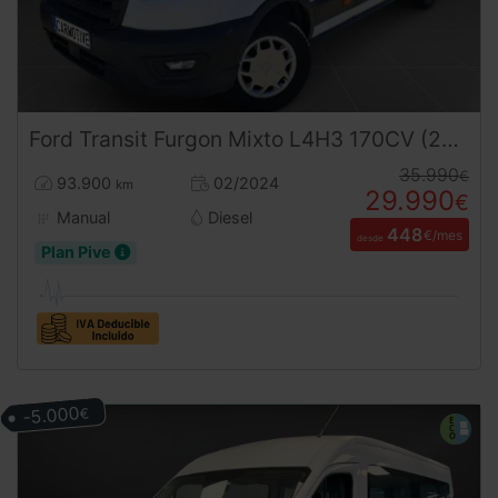
Ford
Transit
Furgon Mixto L4H3 170CV (2024) – 6 Plazas Retráctiles Gran Volumen Ocasión ¡Desde 450 €/mes!
35.990
€
93.900
02/2024
km
29.990
€
Manual
Diesel
448
€/mes
desde
Plan Pive
-5.000
€