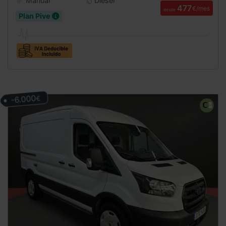
Manual
Diesel
477
€/mes
desde
Plan Pive
-6.000
€