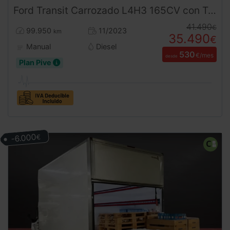
Ford
Transit
Carrozado L4H3 165CV con Trampilla (2023) | Desde 530€/mes
41.490
€
99.950
11/2023
km
35.490
€
Manual
Diesel
530
€/mes
desde
Plan Pive
-6.000
€