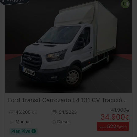
-7.000
Ford
Transit
Carrozado L4 131 CV Tracción Trasera
41.900
€
46.200
04/2023
km
34.900
€
Manual
Diesel
522
€/mes
desde
Plan Pive