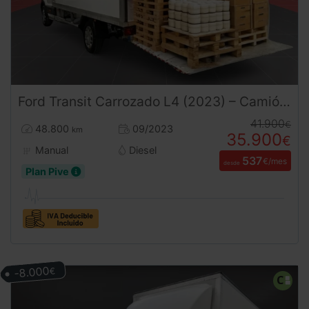
Ford
Transit
Carrozado L4 (2023) – Camión de 3.500 kg Seminuevo con Trampilla Elevadora (apto para conducir con carnet B)
41.900
€
48.800
09/2023
km
35.900
€
Manual
Diesel
537
€/mes
desde
Plan Pive
-8.000
€