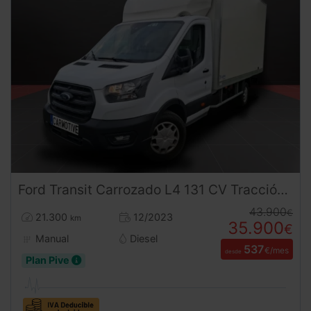
Ford
Transit
Carrozado L4 131 CV Tracción Trasera
43.900
€
21.300
12/2023
km
35.900
€
Manual
Diesel
537
€/mes
desde
Plan Pive