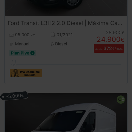
Ford
Transit
L3H2 2.0 Diésel | Máxima Capacidad Logística | Desde 372 € al mes
28.900
€
95.000
01/2021
km
24.900
€
Manual
Diesel
372
€/mes
desde
Plan Pive
-5.000
€