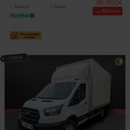
36.900
€
Manual
Diesel
551
€/mes
desde
Plan Pive
-7.000
€