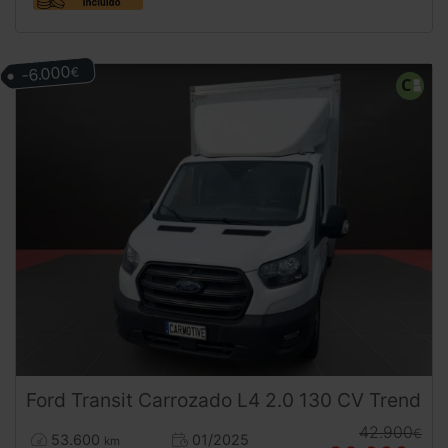
-6.000
€
Ford
Transit
Carrozado L4 2.0 130 CV Trend
42.900
€
53.600
01/2025
km