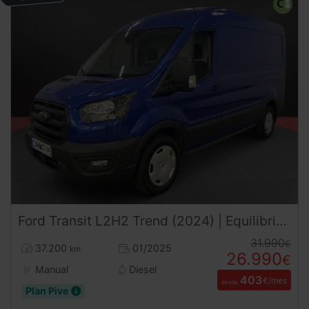
Ford
Transit
L2H2 Trend (2024) | Equilibrio y Capacidad | DESDE 400€/mes
31.990
€
37.200
01/2025
km
26.990
€
Manual
Diesel
403
€/mes
desde
Plan Pive