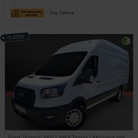
Gtía. Fábrica
-5.000
€
Ford
Transit
350 L4H3 Trend | Máximo Volumen y Tracción Trasera | DESDE 420 €/mes