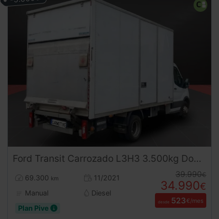
Ford
Transit
Carrozado L3H3 3.500kg Doble Rueda, Trampilla y Puerta Lateral ¡Desde 533 €/mes!
39.990
€
69.300
11/2021
km
34.990
€
Manual
Diesel
523
€/mes
desde
Plan Pive