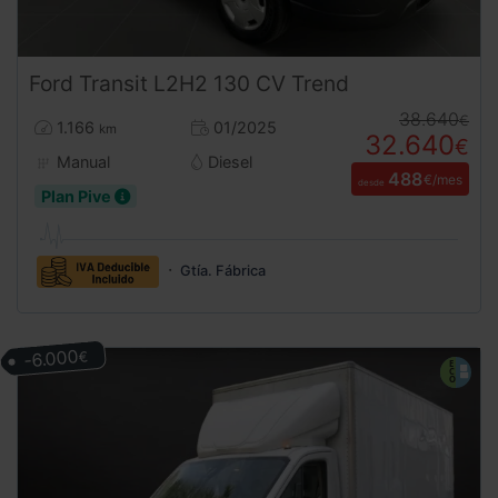
Ford
Transit
L2H2 130 CV Trend
38.640
€
1.166
01/2025
km
32.640
€
Manual
Diesel
488
€/mes
desde
Plan Pive
Gtía. Fábrica
-6.000
€