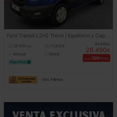
Ford
Transit
L2H2 Trend | Equilibrio y Capacidad | DESDE 388 €/mes
31.490
€
35.600
11/2024
km
26.490
€
Manual
Diesel
396
€/mes
desde
Plan Pive
Gtía. Fábrica