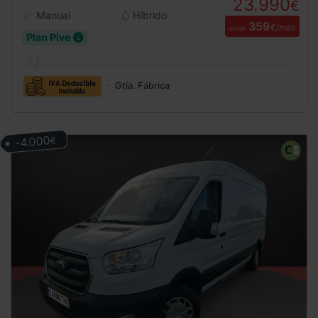
23.990
€
Manual
Híbrido
359
€/mes
desde
Plan Pive
Gtía. Fábrica
-4.000
€