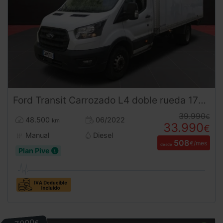
Ford
Transit
Carrozado L4 doble rueda 170 CV HIBRIDO DIESEL
39.990
€
48.500
06/2022
km
33.990
€
Manual
Diesel
508
€/mes
desde
Plan Pive
€