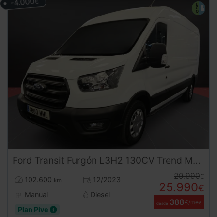
-4.000
€
Ford
Transit
Furgón L3H2 130CV Trend MHEV (2023) | Gran Volumen | Etiqueta ECO | Desde 386 € al mes
29.990
€
102.600
12/2023
km
25.990
€
Manual
Diesel
388
€/mes
desde
Plan Pive