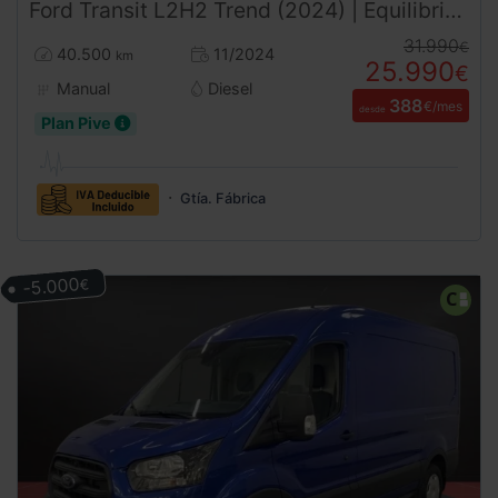
Ford
Transit
L2H2 Trend (2024) | Equilibrio y Capacidad | DESDE 388 €/mes
31.990
€
40.500
11/2024
km
25.990
€
Manual
Diesel
388
€/mes
desde
Plan Pive
Gtía. Fábrica
-5.000
€