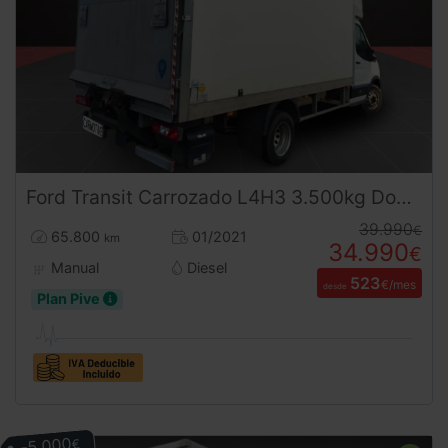
Ford
Transit
Carrozado L4H3 3.500kg Doble Rueda con Trampilla ¡Desde 533 €/mes!
39.990
€
65.800
01/2021
km
34.990
€
Manual
Diesel
523
€/mes
desde
Plan Pive
-5.000
€