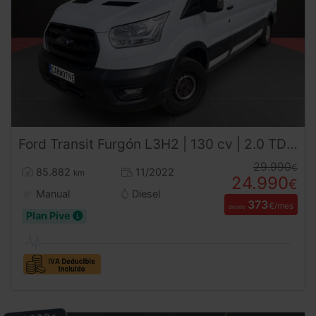
Ford
Transit
Furgón L3H2 | 130 cv | 2.0 TDCi (2022) | Desde 381€/mes
29.990
€
85.882
11/2022
km
24.990
€
Manual
Diesel
373
€/mes
desde
Plan Pive