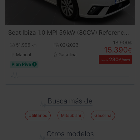
Seat
Ibiza
1.0 MPI 59kW (80CV) Reference Plus
18.900
€
51.996
02/2023
km
15.390
€
Manual
Gasolina
230
€/mes
desde
Plan Pive
Busca más de
Utilitarios
Mitsubishi
Gasolina
Otros modelos