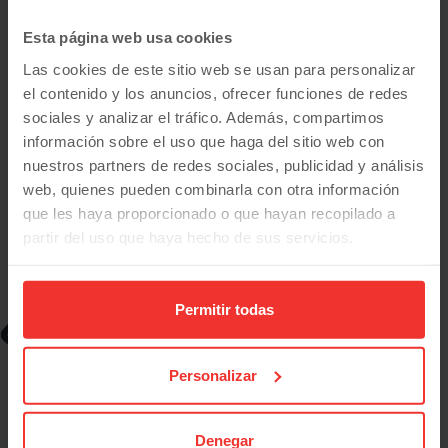
Esta página web usa cookies
Las cookies de este sitio web se usan para personalizar
el contenido y los anuncios, ofrecer funciones de redes
sociales y analizar el tráfico. Además, compartimos
Mitsubishi
Space Star
Kaiteki (2023) | 5 Puertas | Desde 190€/mes
información sobre el uso que haga del sitio web con
16.900
€
78.900
12/2023
nuestros partners de redes sociales, publicidad y análisis
km
13.900
€
web, quienes pueden combinarla con otra información
Manual
Gasolina
208
€/mes
que les haya proporcionado o que hayan recopilado a
desde
Plan Pive
partir del uso que haya hecho de sus servicios.
Permitir todas
-3.000
€
Personalizar
Denegar