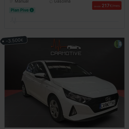
Manual
Gasolina
217
€/mes
desde
Plan Pive
-3.500
€