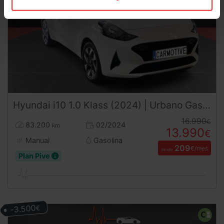
Hyundai
i10
1.0 Klass (2024) | Urbano Gasolina | Desde 209€/mes
16.990
€
83.200
02/2024
km
13.990
€
Manual
Gasolina
209
€/mes
desde
Plan Pive
-3.500
€