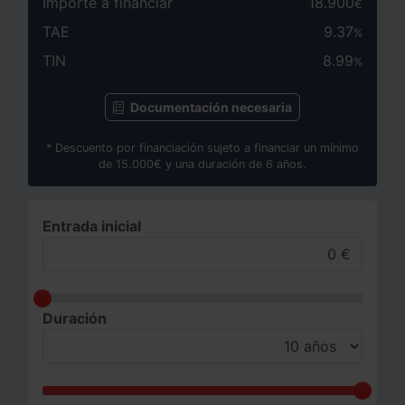
Importe a financiar
18.900
€
TAE
9.37
%
TIN
8.99
%
Documentación necesaria
* Descuento por financiación sujeto a financiar un mínimo
de 15.000€ y una duración de 6 años.
Entrada inicial
Duración