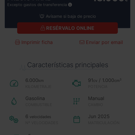
Excepto gastos de transferencia
Avísame si baja de precio
RESÉRVALO ONLINE
Imprimir ficha
Enviar por email
Características principales
6.000
91
/ 1.000
3
km
cv
cm
KILOMETRAJE
POTENCIA
Gasolina
Manual
COMBUSTIBLE
CAMBIO
6
Jun 2025
velocidades
Nº VELOCIDADES
MATRICULACIÓN