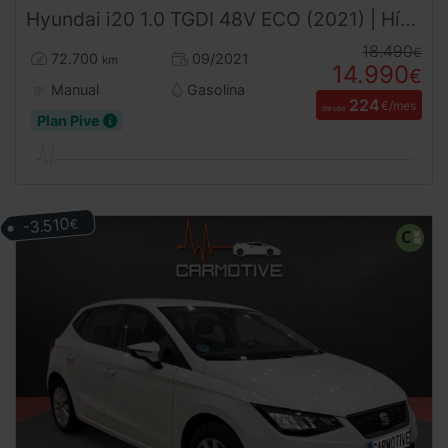
Hyundai
i20
1.0 TGDI 48V ECO (2021) | Híbrido | Desde 224€/mes
18.490
€
72.700
09/2021
km
14.990
€
Manual
Gasolina
224
€/mes
desde
Plan Pive
-3.510
€