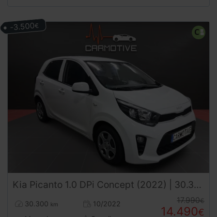
-3.500
€
Kia
Picanto
1.0 DPi Concept (2022) | 30.300 km | Desde 217€/mes
17.990
€
30.300
10/2022
km
14.490
€