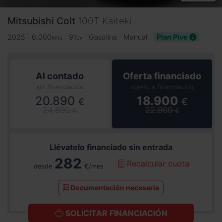
Mitsubishi
Colt
100T Kaiteki
2025
6.000
91
Gasolina
Manual
Plan Pive
kms
cv
Al contado
Oferta financiado
sin financiación
sujeto a financiación
20.890
18.900
€
€
24.890
22.900
€
€
Llévatelo financiado sin entrada
282
Recalcular cuota
desde
€/mes
Documentación necesaria
SOLICITAR FINANCIACIÓN