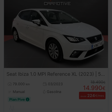
Seat
Ibiza
1.0 MPI Reference XL (2023) | 5 Puertas | Desde 224€/mes
18.490
€
79.000
03/2023
km
14.990
€
Manual
Gasolina
224
€/mes
desde
Plan Pive