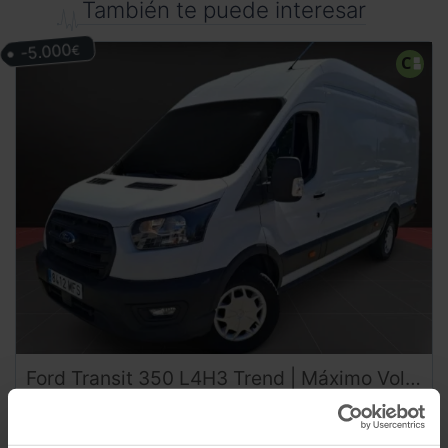
También te puede interesar
-5.000
€
Ford
Transit
350 L4H3 Trend | Máximo Volumen y Tracción Trasera | DESDE 420 €/mes
32.990
€
73.500
03/2023
km
27.990
€