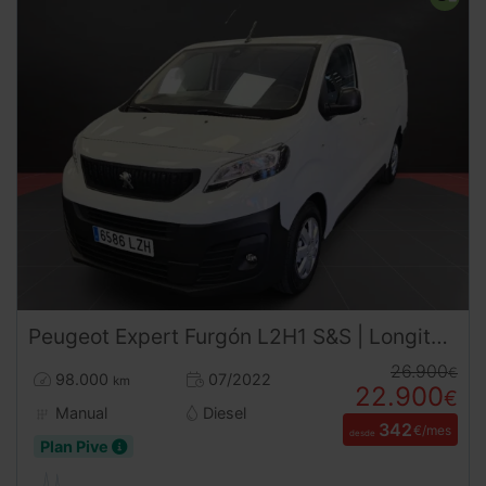
Peugeot
Expert
Furgón L2H1 S&S | Longitud Extra y Agilidad Urbana | | Desde 349€/mes
26.900
€
98.000
07/2022
km
22.900
€
Manual
Diesel
342
€/mes
desde
Plan Pive