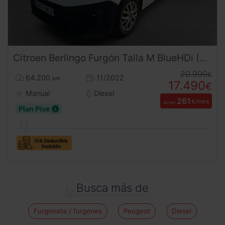
Citroen
Berlingo
Furgón Talla M BlueHDi (2022) | Eficiencia y Agilidad Urbana | Desde 260 € al mes
20.990
€
64.200
11/2022
km
17.490
€
Manual
Diesel
261
€/mes
desde
Plan Pive
Busca más de
Furgoneta / furgones
Peugeot
Diesel