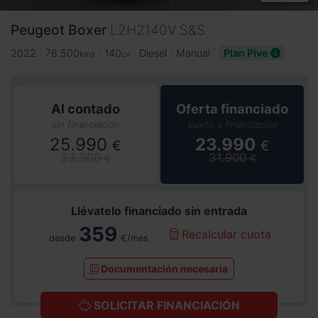
Peugeot
Boxer
L2H2140V S&S
2022
76.500
140
Diesel
Manual
Plan Pive
kms
cv
Al contado
Oferta financiado
sin financiación
sujeto a financiación
25.990
23.990
€
€
33.900
31.900
€
€
Llévatelo financiado sin entrada
359
Recalcular cuota
desde
€/mes
Documentación necesaria
SOLICITAR FINANCIACIÓN