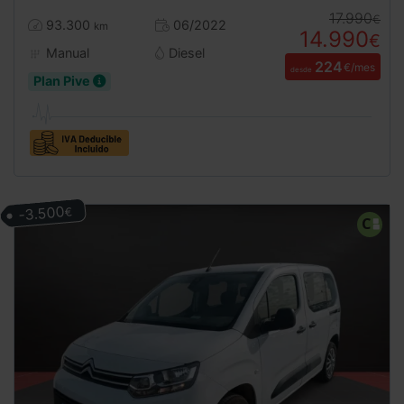
17.990
€
93.300
06/2022
km
14.990
€
Manual
Diesel
224
€/mes
desde
Plan Pive
-3.500
€