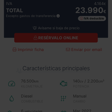
IVA
4.164
€
23.990
TOTAL
€
Excepto gastos de transferencia
IVA deducible
Avísame si baja de precio
RESÉRVALO ONLINE
Imprimir ficha
Enviar por email
Características principales
76.500
140
/ 2.200
3
km
cv
cm
KILOMETRAJE
POTENCIA
Diesel
Manual
COMBUSTIBLE
CAMBIO
6
Mar 2022
velocidades