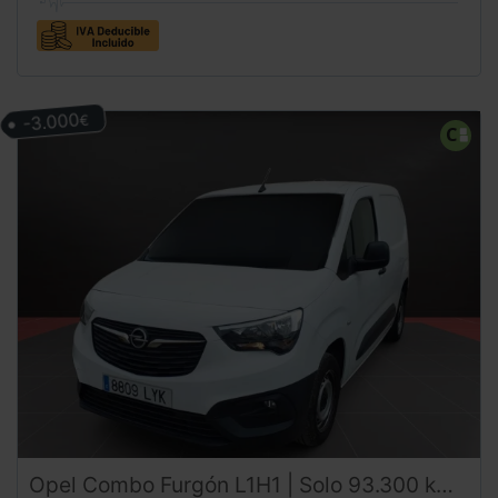
-3.000
€
Opel
Combo
Furgón L1H1 | Solo 93.300 km | Desde 225€/mes