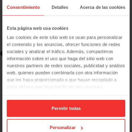
Manual
Diesel
418
€/mes
desde
Consentimiento
Detalles
Acerca de las cookies
Plan Pive
Esta página web usa cookies
Las cookies de este sitio web se usan para personalizar
el contenido y los anuncios, ofrecer funciones de redes
sociales y analizar el tráfico. Además, compartimos
-4.000
€
información sobre el uso que haga del sitio web con
nuestros partners de redes sociales, publicidad y análisis
web, quienes pueden combinarla con otra información
que les haya proporcionado o que hayan recopilado a
partir del uso que haya hecho de sus servicios.
Permitir todas
Personalizar