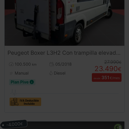
Peugeot
Boxer
L3H2 Con trampilla elevadora
27.990
€
100.500
05/2018
km
23.490
€
Manual
Diesel
351
€/mes
desde
Plan Pive
-4.000
€