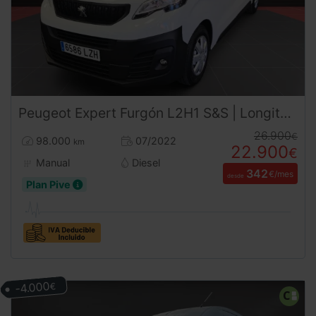
Peugeot
Expert
Furgón L2H1 S&S | Longitud Extra y Agilidad Urbana | | Desde 349€/mes
26.900
€
98.000
07/2022
km
22.900
€
Manual
Diesel
342
€/mes
desde
Plan Pive
-4.000
€