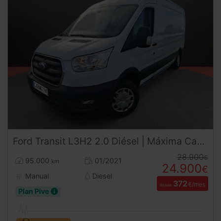
Ford
Transit
L3H2 2.0 Diésel | Máxima Capacidad Logística | Desde 372 € al mes
28.900
€
95.000
01/2021
km
24.900
€
Manual
Diesel
372
€/mes
desde
Plan Pive