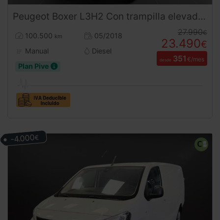
Peugeot
Boxer
L3H2 Con trampilla elevadora
27.990
€
100.500
05/2018
km
23.490
€
Manual
Diesel
351
€/mes
desde
Plan Pive
-4.000
€