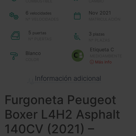
COMBUSTIBLE
CAMBIO
6
Nov 2021
velocidades
Nº VELOCIDADES
MATRICULACIÓN
5
puertas
3
plazas
Nº PUERTAS
Nº PLAZAS
Etiqueta C
Blanco
MEDIOAMBIENTE
COLOR
Más info
Información adicional
Furgoneta Peugeot
Boxer L4H2 Asphalt
140CV (2021) –