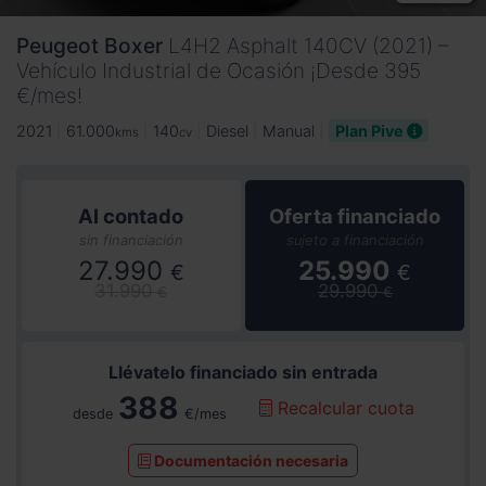
Peugeot
Boxer
L4H2 Asphalt 140CV (2021) –
Vehículo Industrial de Ocasión ¡Desde 395
€/mes!
2021
61.000
140
Diesel
Manual
Plan Pive
kms
cv
Al contado
Oferta financiado
sin financiación
sujeto a financiación
27.990
25.990
€
€
31.990
29.990
€
€
Llévatelo financiado sin entrada
388
Recalcular cuota
desde
€/mes
Documentación necesaria