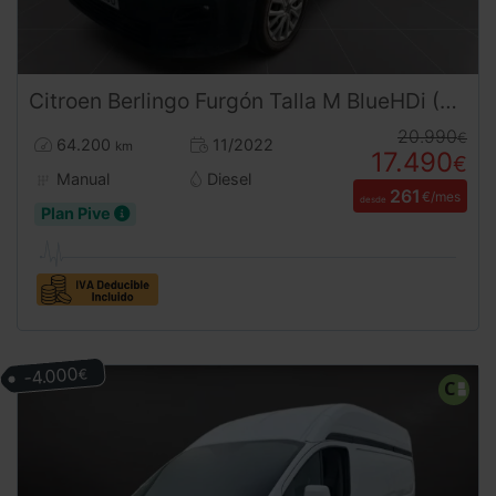
Citroen
Berlingo
Furgón Talla M BlueHDi (2022) | Eficiencia y Agilidad Urbana | Desde 260 € al mes
20.990
€
64.200
11/2022
km
17.490
€
Manual
Diesel
261
€/mes
desde
Plan Pive
-4.000
€