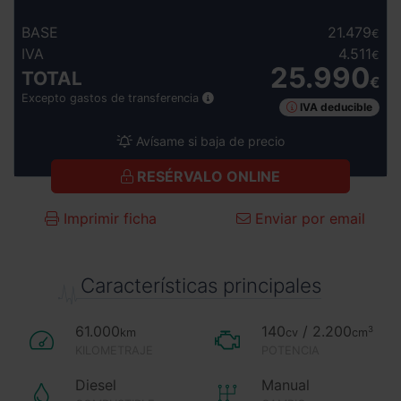
BASE
21.479
€
IVA
4.511
€
25.990
TOTAL
€
Excepto gastos de transferencia
IVA deducible
Avísame si baja de precio
RESÉRVALO ONLINE
Imprimir ficha
Enviar por email
Características principales
61.000
140
/ 2.200
3
km
cv
cm
KILOMETRAJE
POTENCIA
Diesel
Manual