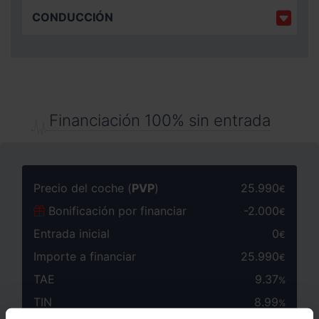
CONDUCCIÓN
Financiación 100% sin entrada
Precio del coche (
PVP
)
25.990
€
Bonificación por financiar
-
2.000
€
Entrada inicial
0
€
Importe a financiar
25.990
€
TAE
9.37
%
TIN
8.99
%