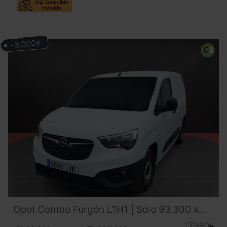
-3.000
€
Opel
Combo
Furgón L1H1 | Solo 93.300 km | Desde 225€/mes
17.990
€