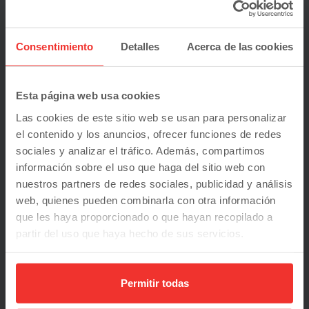
Documentación necesaria
Consentimiento
Detalles
Acerca de las cookies
* Descuento por financiación sujeto a financiar un mínimo
de 15.000€ y una duración de 6 años.
Esta página web usa cookies
Entrada inicial
Las cookies de este sitio web se usan para personalizar
el contenido y los anuncios, ofrecer funciones de redes
sociales y analizar el tráfico. Además, compartimos
información sobre el uso que haga del sitio web con
Duración
nuestros partners de redes sociales, publicidad y análisis
web, quienes pueden combinarla con otra información
que les haya proporcionado o que hayan recopilado a
partir del uso que haya hecho de sus servicios.
Quiero esta cuota
388
Permitir todas
€/mes