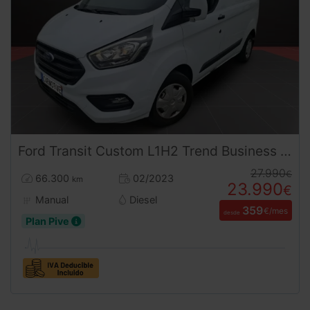
Ford
Transit Custom
L1H2 Trend Business (2023) | Furgón Techo Alto | Desde 360€/mes
27.990
€
66.300
02/2023
km
23.990
€
Manual
Diesel
359
€/mes
desde
Plan Pive