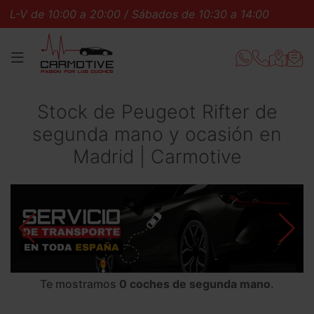
L-V de 10:00 a 20:00 / Sábados de 10:30 a 14:00
L-V 
MENÚ
Stock de Peugeot Rifter de
segunda mano y ocasión en
Madrid | Carmotive
Te mostramos
0 coches de segunda mano
.