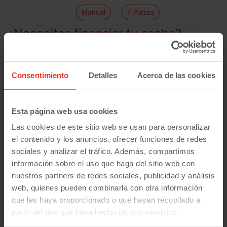
Manual
7 Plazas
¿Necesitas
financiar tu coche
?
En Carmotive nos ofrecemos a financiar tu coche en el
caso de que lo necesites. Que pagar tu vehículo no
suponga un problema, ya podrás financiar hasta el
Consentimiento
Detalles
Acerca de las cookies
100% del importe de tu nuevo coche. Además
recuerda que podemos estudiar
la financiación solo
con DNI y nómina
.
Esta página web usa cookies
Las cookies de este sitio web se usan para personalizar
el contenido y los anuncios, ofrecer funciones de redes
¿Buscas coches de segunda mano
sociales y analizar el tráfico. Además, compartimos
baratos?
información sobre el uso que haga del sitio web con
Encontrarás los
coches más baratos
aquí.
nuestros partners de redes sociales, publicidad y análisis
web, quienes pueden combinarla con otra información
que les haya proporcionado o que hayan recopilado a
Coches usados por marca y modelo
partir del uso que haya hecho de sus servicios.
Coches
Citroen
:
Berlingo
Jumper
Jumpy