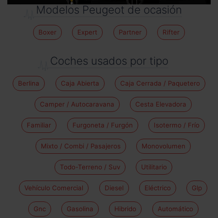
Modelos Peugeot de ocasión
Boxer
Expert
Partner
Rifter
Coches usados por tipo
Berlina
Caja Abierta
Caja Cerrada / Paquetero
Camper / Autocaravana
Cesta Elevadora
Familiar
Furgoneta / Furgón
Isotermo / Frío
Mixto / Combi / Pasajeros
Monovolumen
Todo-Terreno / Suv
Utilitario
Vehículo Comercial
Diesel
Eléctrico
Glp
Gnc
Gasolina
Hibrido
Automático