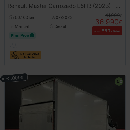
Renault
Master
Carrozado L5H3 (2023) | Caja 4,60m | Trampilla | 3500kg | Carnet B
41.990
€
66.100
07/2023
km
36.990
€
Manual
Diesel
553
€/mes
desde
Plan Pive
-5.000
€