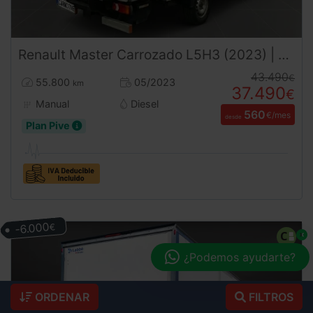
Renault
Master
Carrozado L5H3 (2023) | Caja 4,60m | Trampilla | 3500kg | Carnet B
43.490
€
55.800
05/2023
km
37.490
€
Manual
Diesel
560
€/mes
desde
Plan Pive
-6.000
€
¿Podemos ayudarte?
ORDENAR
FILTROS