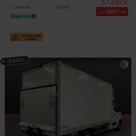
37.490
€
Manual
Diesel
560
€/mes
desde
Plan Pive
-6.000
€