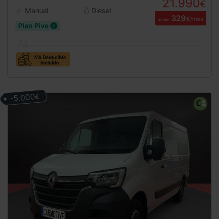
21.990
€
Manual
Diesel
329
€/mes
desde
Plan Pive
-5.000
€