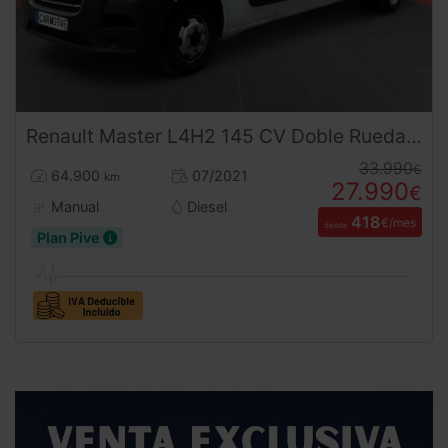
Renault
Master
L4H2 145 CV Doble Rueda trasera
33.990
€
64.900
07/2021
km
27.990
€
Manual
Diesel
418
€/mes
desde
Plan Pive