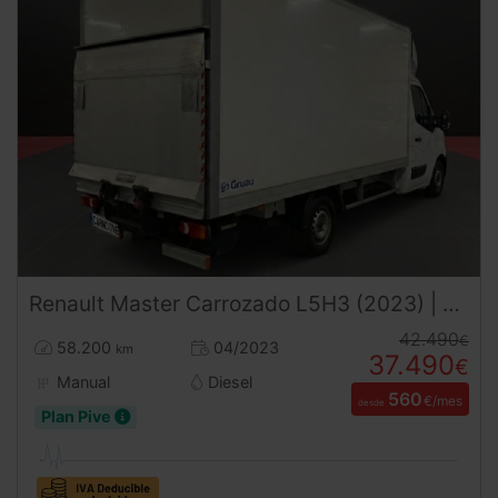
Renault
Master
Carrozado L5H3 (2023) | Caja 4,60m | Trampilla | 3500kg | Carnet B
42.490
€
58.200
04/2023
km
37.490
€
Manual
Diesel
560
€/mes
desde
Plan Pive