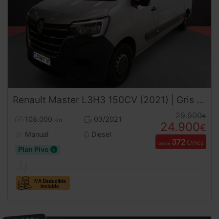
Renault
Master
L3H3 150CV (2021) | Gris | 379€/mes
29.900
€
108.000
03/2021
km
24.900
€
Manual
Diesel
372
€/mes
desde
Plan Pive