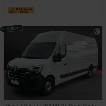
-6.000
€
Renault
Master
L4H3 145 CV Grand Confort Y Gran volumen