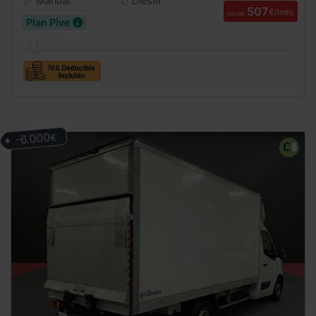
Manual
Diesel
507
€/mes
desde
Plan Pive
-6.000
€