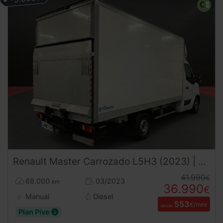
Renault
Master
Carrozado L5H3 (2023) | Caja 4,60m | Trampilla | 3500kg | Carnet B
41.990
€
68.000
03/2023
km
36.990
€
Manual
Diesel
553
€/mes
desde
Plan Pive