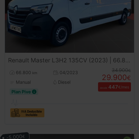
Renault
Master
L3H2 135CV (2023) | 66.800km | 455€/mes
34.900
€
66.800
04/2023
km
29.900
€
Manual
Diesel
447
€/mes
desde
Plan Pive
-5.000
€