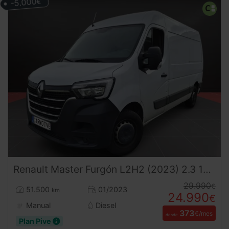
-5.000
€
Renault
Master
Furgón L2H2 (2023) 2.3 135CV – Puerta Lateral Acristalada ¡Desde 380 € al mes!
29.990
€
51.500
01/2023
km
24.990
€
Manual
Diesel
373
€/mes
desde
Plan Pive