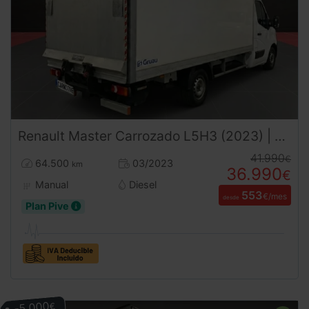
Renault
Master
Carrozado L5H3 (2023) | Caja 4,60m | Trampilla | 3500kg | Carnet B
41.990
€
64.500
03/2023
km
36.990
€
Manual
Diesel
553
€/mes
desde
Plan Pive
-5.000
€