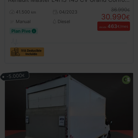
36.990
€
41.500
04/2023
km
30.990
€
Manual
Diesel
463
€/mes
desde
Plan Pive
-5.000
€