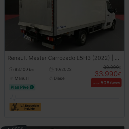
Renault
Master
Carrozado L5H3 (2022) | Caja 4,60m | Trampilla | 3500kg | Carnet B
39.990
€
83.100
10/2022
km
33.990
€
Manual
Diesel
508
€/mes
desde
Plan Pive
€