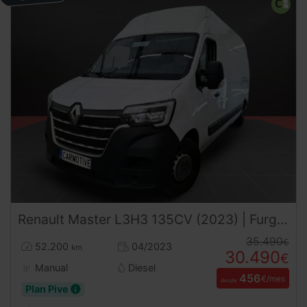
Renault
Master
L3H3 135CV (2023) | Furgón Gran Volumen | Desde 456€/mes
35.490
€
52.200
04/2023
km
30.490
€
Manual
Diesel
456
€/mes
desde
Plan Pive