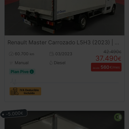
Renault
Master
Carrozado L5H3 (2023) | Caja 4,60m | Trampilla | 3500kg | Carnet B
42.490
€
60.700
03/2023
km
37.490
€
Manual
Diesel
560
€/mes
desde
Plan Pive
-5.000
€