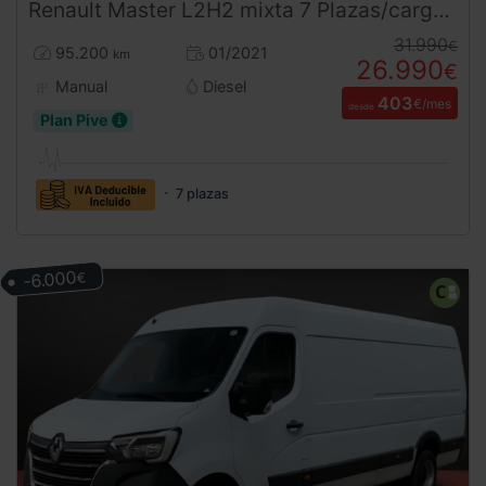
Renault
Master
L2H2 mixta 7 Plazas/carga 2.3 dCi 135CV
31.990
€
95.200
01/2021
km
26.990
€
Manual
Diesel
403
€/mes
desde
Plan Pive
7 plazas
-6.000
€