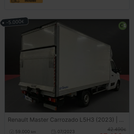
-5.000
€
Renault
Master
Carrozado L5H3 (2023) | Caja 4,60m | Trampilla | 3500kg | Carnet B
42.490
€
59.000
07/2023
km