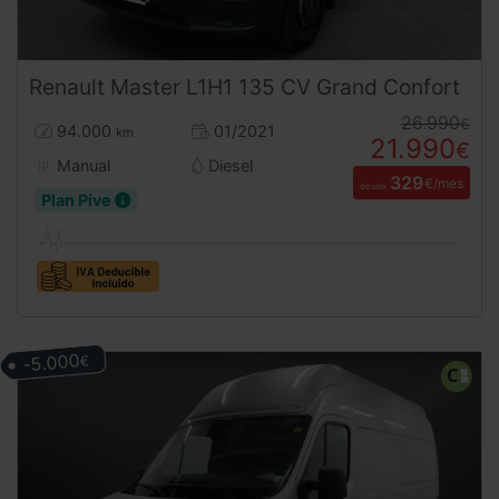
Renault
Master
L1H1 135 CV Grand Confort
26.990
€
94.000
01/2021
km
21.990
€
Manual
Diesel
329
€/mes
desde
Plan Pive
-5.000
€