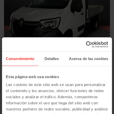
Consentimiento
Detalles
Acerca de las cookies
Renault
Master
L3 (2022) 145CV dCi Caja Abierta | Doble Rueda | Desde 513€/mes
39.640
€
50.300
11/2022
km
Esta página web usa cookies
33.640
€
Manual
Diesel
Las cookies de este sitio web se usan para personalizar
503
€/mes
desde
Plan Pive
el contenido y los anuncios, ofrecer funciones de redes
sociales y analizar el tráfico. Además, compartimos
información sobre el uso que haga del sitio web con
nuestros partners de redes sociales, publicidad y análisis