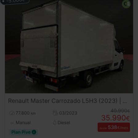
-5.000
Renault
Master
Carrozado L5H3 (2023) | Caja 4,60m | Trampilla | 3500kg | Carnet B
40.990
€
77.800
03/2023
km
35.990
€
Manual
Diesel
538
€/mes
desde
Plan Pive