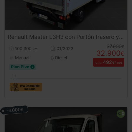
Renault
Master
L3H3 con Portón trasero y Trampilla (2022) | Desde 500€/mes
37.900
€
100.300
01/2022
km
32.900
€
Manual
Diesel
492
€/mes
desde
Plan Pive
-6.000
€