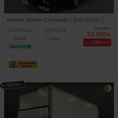
Renault
Master
Carrozado L5H3 (2022) | Caja 4,60m | Trampilla | 3500kg | Carnet B
39.990
€
87.500
10/2022
km
33.990
€
Manual
Diesel
508
€/mes
desde
Plan Pive
-6.000
€