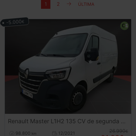
SIGUIENTE
1
2
ÚLTIMA
ÚLTIMA
-5.000
€
Renault
Master
L1H2 135 CV de segunda mano
26.990
€
98.800
12/2021
km