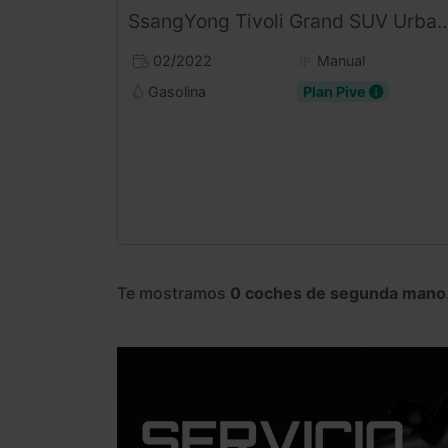
SsangYong
Tivoli
Grand SUV Urbano 163CV Ocasión (2022) | Revisado | desde 196€/mes
02/2022
Manual
Gasolina
Plan Pive
Te mostramos
0 coches de segunda mano