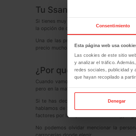
Tu Ssangyong por much
Si tienes muy claro que tu marca es Ssangy
Consentimiento
la opción de comprarlo de segunda mano.
Una de las principales ventajas de comp
Esta página web usa cookie
precio mucho más reducido.
Las cookies de este sitio we
y analizar el tráfico. Ademá
¿Por qué elegir Ssangyo
redes sociales, publicidad y
que hayan recopilado a parti
Cuando vamos a comprar un coche, decanta
pero en la mayoría de los casos no suele res
Si te has decidido por Ssangyong es muy
Denegar
hablamos de Ssangyong de segunda mano, e
factores por los que buscas un Ssangyong.
No podemos olvidar mencionar la person
carrocerías donde elegir.