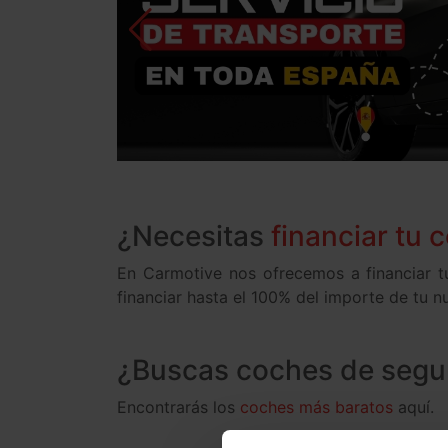
¿Necesitas
financiar tu 
En Carmotive nos ofrecemos a financiar t
financiar hasta el 100% del importe de t
¿Buscas coches de seg
Encontrarás los
coches más baratos
aquí.