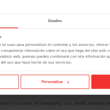
o menos
ong, pero adquirir el modelo que buscas no está al alcanc
Detalles
rar Ssangyong de segunda mano es poder elegir el model
s
b se usan para personalizar el contenido y los anuncios, ofrecer
s, compartimos información sobre el uso que haga del sitio web 
ng?
 análisis web, quienes pueden combinarla con otra información q
r del uso que haya hecho de sus servicios.
rnos por una marca puede ser una decisión fácil cuando
ultar fácil.
 probable que hayas valorado entre otros aspectos el e
Personalizar
s probable que busques muchas más prestaciones. Diseño
alidad y carácter de Ssangyong y su amplia variedad d