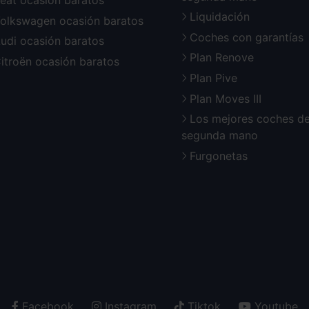
eat ocasión baratos
Liquidación
olkswagen ocasión baratos
Coches con garantías
udi ocasión baratos
Plan Renove
itroën ocasión baratos
Plan Pive
Plan Moves III
Los mejores coches d
segunda mano
Furgonetas
Facebook
Instagram
Tiktok
Youtube