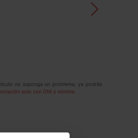
ehículo no suponga un problema, ya podrás
nanciación solo con DNI y nómina
.