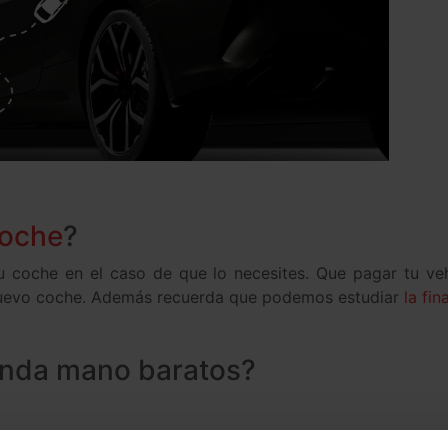
coche
?
u coche en el caso de que lo necesites. Que pagar tu v
u nuevo coche. Además recuerda que podemos estudiar
la fi
unda mano baratos?