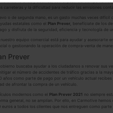
orno a los 13 años y además, con el paso del tiempo no ha
as carreteras y la dificultad para reducir las emisiones con
o o de segunda mano, es un gasto muchas veces difícil de 
 ayudas estatales como el
Plan Prever,
benefíciate de los d
o y disfruta de la seguridad, eficiencia y tecnología de 
 nuestro equipo comercial está para ayudar y asesorarte en t
cial o gestionando la operación de compra-venta de maner
lan Prever
obierno buscaba ayudar a los ciudadanos a renovar sus veh
itigar el número de accidentes de tráfico gracias a la may
 años como parte de pago por un vehículo actual recibes
ad de afrontar la compra de un vehículo.
ehículos modernos como el
Plan Prever 2021
no siempre está
rma general, no se amplían. Por ello, en Carmotive hemos 
0 euros a todos los clientes que nos entreguen como parte