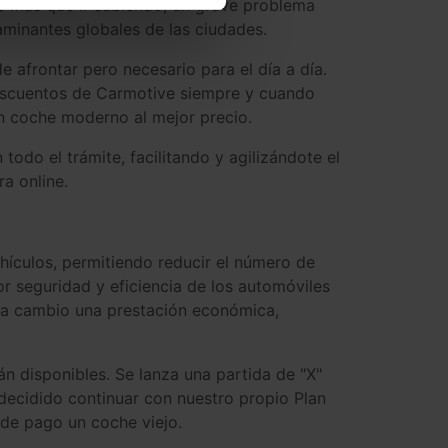
ce más que ir subiendo, un grave problema
taminantes globales de las ciudades.
afrontar pero necesario para el día a día.
escuentos de Carmotive siempre y cuando
un coche moderno al mejor precio.
odo el trámite, facilitando y agilizándote el
a online.
ículos, permitiendo reducir el número de
or seguridad y eficiencia de los automóviles
 a cambio una prestación económica,
n disponibles. Se lanza una partida de "X"
decidido continuar con nuestro propio Plan
 de pago un coche viejo.