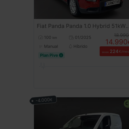
Fiat
Panda
Panda 1.0 Hybrid 51kW (70cv) KM0
18.990
100
01/2025
km
14.990
Manual
Híbrido
224
€/mes
desde
Plan Pive
-4.000
€