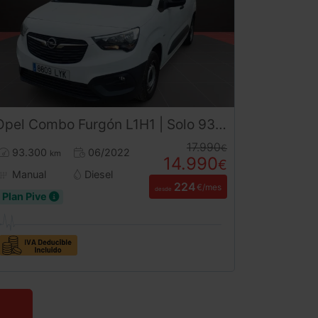
Opel
Combo
Furgón L1H1 | Solo 93.300 km | Desde 225€/mes
17.990
€
93.300
06/2022
km
14.990
€
Manual
Diesel
224
€/mes
desde
Plan Pive