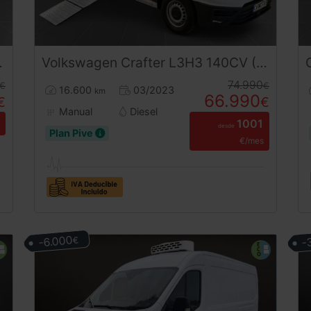
Volkswagen
Crafter
L3H3 140CV (2023) | 4 Plazas | Con Baño Interior | Paneles Solares | Adicional Adaptada con Rampa PMR (Minusvalidos)
74.990
€
€
16.600
03/2023
km
66.990
€
€
Manual
Diesel
1001
desde
Plan Pive
€/mes
-
-6.000
€