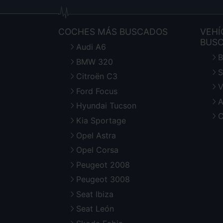
COCHES MÁS BUSCADOS
VEHÍ
BUS
Audi A6
B
BMW 320
S
Citroën C3
V
Ford Focus
A
Hyundai Tucson
C
Kia Sportage
Opel Astra
Opel Corsa
Peugeot 2008
Peugeot 3008
Seat Ibiza
Seat León