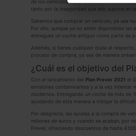
de los vehículos españoles se encuentra ent
tanto por la inseguridad que ello supone en l
Sabemos que comprar un vehículo, ya sea nuev
Por ello, aunque ya no estén disponibles las
entregues un coche antiguo como parte de pag
Además, si tienes cualquier duda al respecto,
proceso de compra, ya sea de manera presen
¿Cuál es el objetivo del P
Con el lanzamiento del
Plan Prever 2021
el G
emisiones contaminantes y a la vez intentar m
modernos. Entregando un coche de más de 10
ayudando de esta manera a mitigar la dificult
Por desgracia, las ayudas a la compra de v
millones de euros y cuando se acaban, por no
Prever, ofreciendo descuentos de hasta 4.00