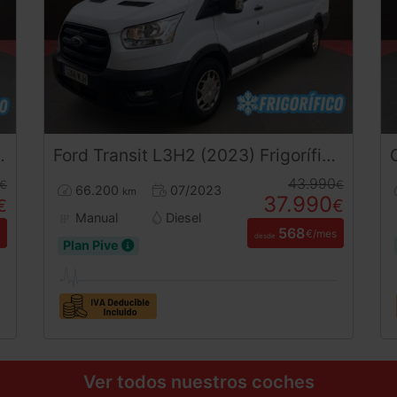
Ford
Transit
L3H2 (2023) Frigorífico FRCX -20ºC | Equipo de Frío e Isotermo Nuevo a Estrenar | MHEV Etiqueta ECO | Desde 570€/mes
43.990
€
€
66.200
07/2023
km
37.990
€
€
Manual
Diesel
568
€/mes
desde
Plan Pive
Ver todos nuestros coches