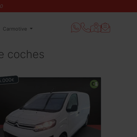
Carmotive
de coches
5.000
€