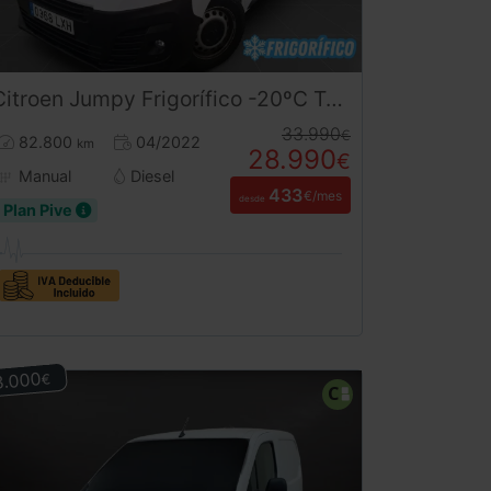
Citroen
Jumpy
Frigorífico -20ºC Talla M | Equipo de Frío Nuevo a Estrenar | Desde 433€/mes
33.990
€
82.800
04/2022
km
28.990
€
Manual
Diesel
433
€/mes
desde
Plan Pive
3.000
€