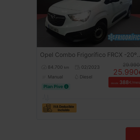
Opel
Combo
Frigorífico FRCX -20ºC (2023) | Equipo de Frío e Isotermo Oculto Nuevo a estrenar | Desde 388€/mes
29.990
84.700
02/2023
km
25.990
Manual
Diesel
388
€/mes
desde
Plan Pive