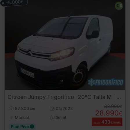
-5.000
€
Citroen
Jumpy
Frigorífico -20ºC Talla M | Equipo de Frío Nuevo a Estrenar | Desde 433€/mes
33.990
€
82.800
04/2022
km
28.990
€
Manual
Diesel
433
€/mes
desde
Plan Pive