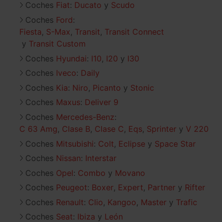
Coches
Fiat
:
Ducato
Scudo
Coches
Ford
:
Fiesta
S-Max
Transit
Transit Connect
Transit Custom
Coches
Hyundai
:
I10
I20
I30
Coches
Iveco
:
Daily
Coches
Kia
:
Niro
Picanto
Stonic
Coches
Maxus
:
Deliver 9
Coches
Mercedes-Benz
:
C 63 Amg
Clase B
Clase C
Eqs
Sprinter
V 220
Coches
Mitsubishi
:
Colt
Eclipse
Space Star
Coches
Nissan
:
Interstar
Coches
Opel
:
Combo
Movano
Coches
Peugeot
:
Boxer
Expert
Partner
Rifter
Coches
Renault
:
Clio
Kangoo
Master
Trafic
Coches
Seat
:
Ibiza
León