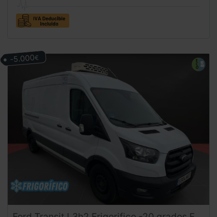
-5.000
€
Ford
Transit
L3h2 Frigorifico -20 grados FRCX | Equipo de frio CARRIER | Furgon Hibrido Diesel ( MHEV ) | Etiqueta eco