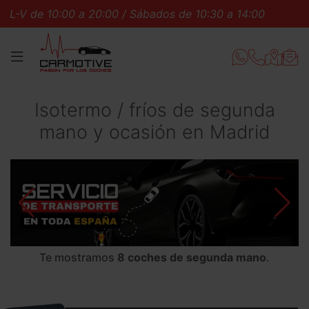
10:00 a 20:00 / Sábados de 10:30 a 14:00
L-V de 10:
MENÚ
Isotermo / fríos de segunda
mano y ocasión en Madrid
Te mostramos
8 coches de segunda mano
.