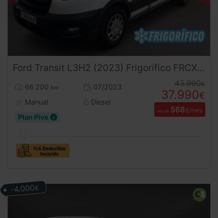
Ford
Transit
L3H2 (2023) Frigorífico FRCX -20ºC | Equipo de Frío e Isotermo Nuevo a Estrenar | MHEV Etiqueta ECO | Desde 570€/mes
43.990
€
66.200
07/2023
km
37.990
€
Manual
Diesel
568
€/mes
desde
Plan Pive
-4.000
€