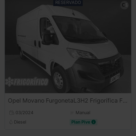
Opel
Movano
FurgonetaL3H2 Frigorífica FRCX -20°C (2024) – Ocasión con Equipo Thermo King ¡Desde 579 €/mes!
03/2024
Manual
Diesel
Plan Pive