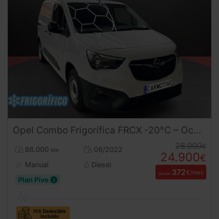
Opel
Combo
Frigorífica FRCX -20°C – Ocasión con Frío Oculto e Isotermo a Estrenar ¡DESDE 379 € al mes sin entrada!
28.900
€
86.000
06/2022
km
24.900
€
Manual
Diesel
372
€/mes
desde
Plan Pive