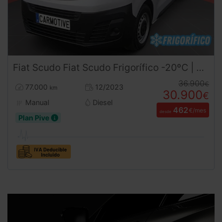
Fiat
Scudo
Fiat Scudo Frigorífico -20ºC | FRCX | (2023) | Equipo de Frío oculto e Isotermo nuevos a estrenar en vehículo seminuevo | Desde 460€/me
36.900
€
77.000
12/2023
km
30.900
€
Manual
Diesel
462
€/mes
desde
Plan Pive