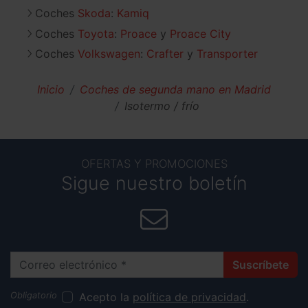
Coches
Skoda
:
Kamiq
Coches
Toyota
:
Proace
Proace City
Coches
Volkswagen
:
Crafter
Transporter
Inicio
Coches de segunda mano en Madrid
Isotermo / frío
OFERTAS Y PROMOCIONES
Sigue nuestro boletín
Correo electrónico
Suscríbete
Acepto la
política de privacidad
.