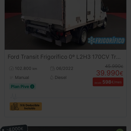
Ford
Transit
Frigorífico 0º L2H3 170CV Trampilla y Rueda Gemela | Doble Puerta Lateral | Desde 600€/mes
45.990
€
102.800
06/2022
km
39.990
€
Manual
Diesel
598
€/mes
desde
Plan Pive
-4.000
€