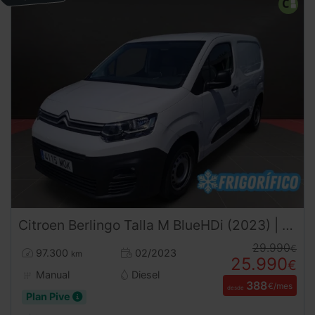
Citroen
Berlingo
Talla M BlueHDi (2023) | Frigorífico -20ºC | DESDE 386 €/mes
29.990
€
97.300
02/2023
km
25.990
€
Manual
Diesel
388
€/mes
desde
Plan Pive