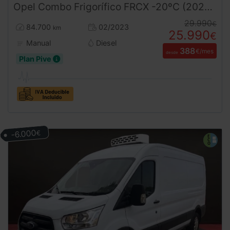
Opel
Combo
Frigorífico FRCX -20ºC (2023) | Equipo de Frío e Isotermo Oculto Nuevo a estrenar | Desde 388€/mes
29.990
€
84.700
02/2023
km
25.990
€
Manual
Diesel
388
€/mes
desde
Plan Pive
-6.000
€