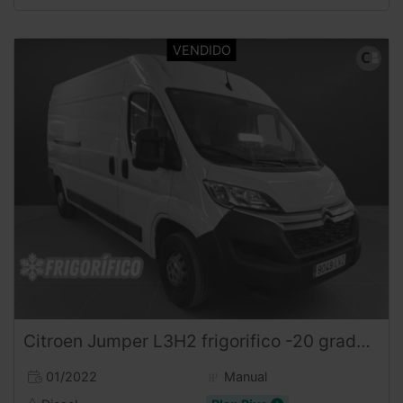
Citroen
Jumper
L3H2 frigorifico -20 grados FRCX 140 CV
01/2022
Manual