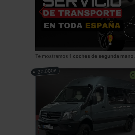
Te mostramos
1 coches de segunda mano
.
-20.000
€