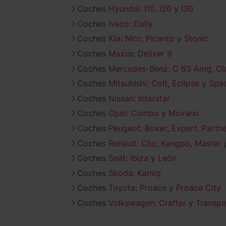
Coches
Hyundai
:
I10
I20
I30
Coches
Iveco
:
Daily
Coches
Kia
:
Niro
Picanto
Stonic
Coches
Maxus
:
Deliver 9
Coches
Mercedes-Benz
:
C 63 Amg
Cl
Coches
Mitsubishi
:
Colt
Eclipse
Spac
Coches
Nissan
:
Interstar
Coches
Opel
:
Combo
Movano
Coches
Peugeot
:
Boxer
Expert
Partne
Coches
Renault
:
Clio
Kangoo
Master
Coches
Seat
:
Ibiza
León
Coches
Skoda
:
Kamiq
Coches
Toyota
:
Proace
Proace City
Coches
Volkswagen
:
Crafter
Transpo