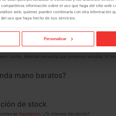
s, compartimos información sobre el uso que haga del sitio web 
o Enchufable 126 CV
Ford Transit L2H2 130 CV Trend
 análisis web, quienes pueden combinarla con otra información q
r del uso que haya hecho de sus servicios.
ado L4 140 CV
Peugeot Boxer L2H2140V S&S
coche
?
Personalizar
u coche en el caso de que lo necesites. Que pagar tu v
u nuevo coche. Además recuerda que podemos estudiar
la fi
unda mano baratos?
ación de stock
coches en
liquidacion
, ¿Te interesa decubrirlo?