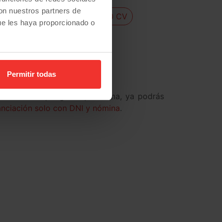
con nuestros partners de
Peugeot Boxer L4H2 140 CV
ue les haya proporcionado o
Fiat Ducato L1H1 120 CV
Permitir todas
ehículo no suponga un problema, ya podrás
nanciación solo con DNI y nómina
.