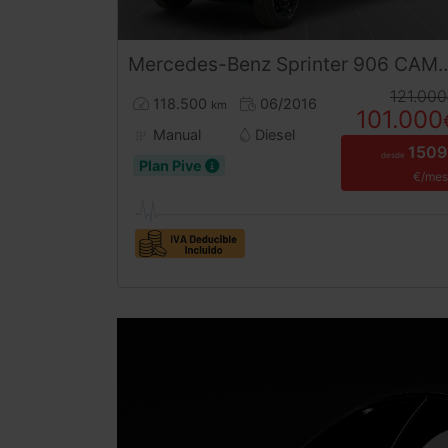
Mercedes-Benz
Sprinter
906 CAMPER 4X4
121.000
118.500
06/2016
km
101.000
Manual
Diesel
1509
desde
Plan Pive
€/mes