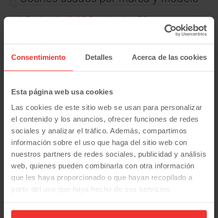
Coches
Audi
:
A3 Sportback
Q2
Coches
Dacia
:
Duster
Coches
Dr Motor
:
Dr3
Consentimiento
Detalles
Acerca de las cookies
Coches
Ford
:
Fiesta
S-Max
Coches
Hyundai
:
I10
I20
I30
Coches
Kia
:
Niro
Picanto
Stonic
Esta página web usa cookies
Coches
Mercedes-Benz
:
Las cookies de este sitio web se usan para personalizar
C 63 Amg
Clase B
Clase C
Eqs
el contenido y los anuncios, ofrecer funciones de redes
sociales y analizar el tráfico. Además, compartimos
Coches
Mitsubishi
:
Colt
Eclipse
Space Star
información sobre el uso que haga del sitio web con
Coches
Renault
:
Clio
nuestros partners de redes sociales, publicidad y análisis
Coches
Seat
:
Ibiza
León
web, quienes pueden combinarla con otra información
Coches
Skoda
:
Kamiq
que les haya proporcionado o que hayan recopilado a
partir del uso que haya hecho de sus servicios.
Inicio
Coches segunda mano
Fiat
500