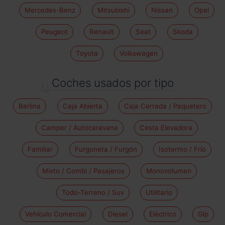
Mercedes-Benz
Mitsubishi
Nissan
Opel
Peugeot
Renault
Seat
Skoda
Toyota
Volkswagen
Coches usados por tipo
Berlina
Caja Abierta
Caja Cerrada / Paquetero
Camper / Autocaravana
Cesta Elevadora
Familiar
Furgoneta / Furgón
Isotermo / Frío
Mixto / Combi / Pasajeros
Monovolumen
Todo-Terreno / Suv
Utilitario
Vehículo Comercial
Diesel
Eléctrico
Glp