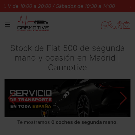
L-V de 10:00 a 20:00 / Sábados de 10:30 a 14:00
L-V 
MENÚ
Stock de Fiat 500 de segunda
mano y ocasión en Madrid |
Carmotive
Te mostramos
0 coches de segunda mano
.