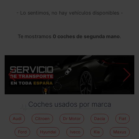
- Lo sentimos, no hay vehículos disponibles -
Te mostramos
0 coches de segunda mano
.
Coches usados por marca
Audi
Citroen
Dr Motor
Dacia
Fiat
Ford
Hyundai
Iveco
Kia
Maxus