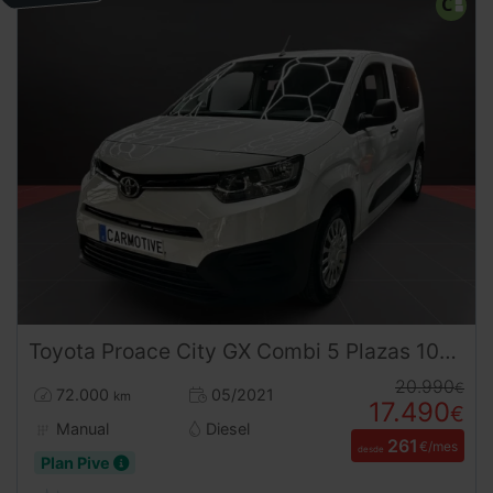
Toyota
Proace City
GX Combi 5 Plazas 102CV | Desde 260€/mes
20.990
€
72.000
05/2021
km
17.490
€
Manual
Diesel
261
€/mes
desde
Plan Pive