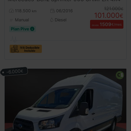
121.000
€
118.500
06/2016
km
101.000
€
Manual
Diesel
1509
€/mes
desde
Plan Pive
-6.000
€