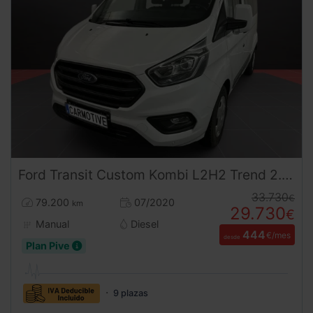
Ford
Transit Custom
Kombi L2H2 Trend 2.0 | 9 Plazas | Desde 444€/mes
33.730
€
79.200
07/2020
km
29.730
€
Manual
Diesel
444
€/mes
desde
Plan Pive
9 plazas