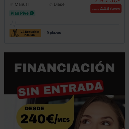
€
Manual
Diesel
444
€/mes
desde
Plan Pive
9 plazas