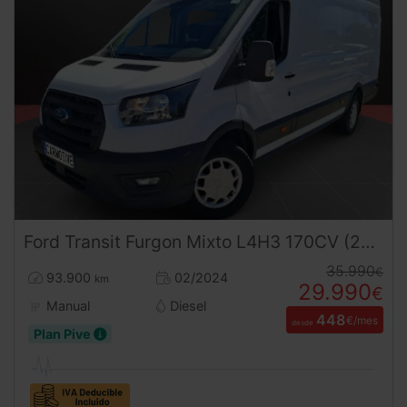
Ford
Transit
Furgon Mixto L4H3 170CV (2024) – 6 Plazas Retráctiles Gran Volumen Ocasión ¡Desde 450 €/mes!
35.990
€
93.900
02/2024
km
29.990
€
Manual
Diesel
448
€/mes
desde
Plan Pive