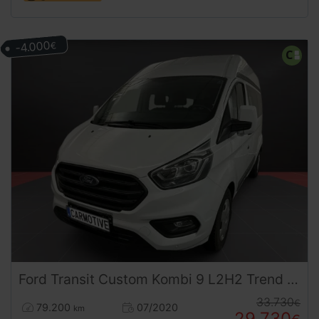
-4.000
€
Ford
Transit Custom
Kombi 9 L2H2 Trend 2.0
33.730
€
79.200
07/2020
km
29.730