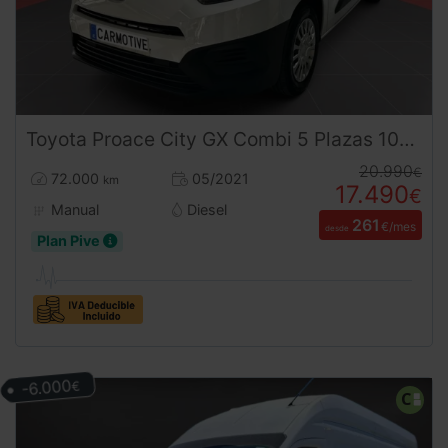
Toyota
Proace City
GX Combi 5 Plazas 102CV | Desde 260€/mes
20.990
€
72.000
05/2021
km
17.490
€
Manual
Diesel
261
€/mes
desde
Plan Pive
-6.000
€