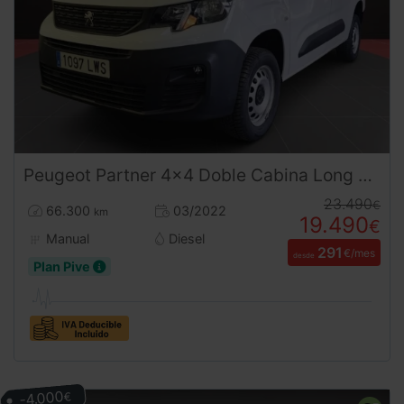
Peugeot
Partner
4x4 Doble Cabina Long Combi 5 Plazas (2022) | Desde 291€/mes
23.490
€
66.300
03/2022
km
19.490
€
Manual
Diesel
291
€/mes
desde
Plan Pive
-4.000
€