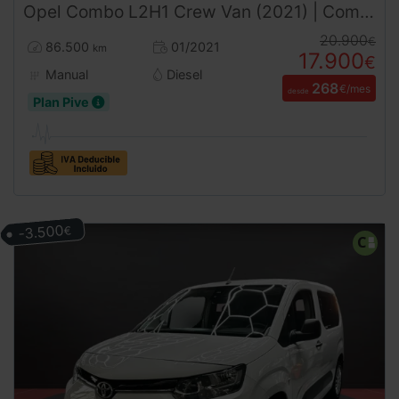
Opel
Combo
L2H1 Crew Van (2021) | Combi Pasajeros | Doble Puerta Lateral | Desde 268€/mes
20.900
€
86.500
01/2021
km
17.900
€
Manual
Diesel
268
€/mes
desde
Plan Pive
-3.500
€