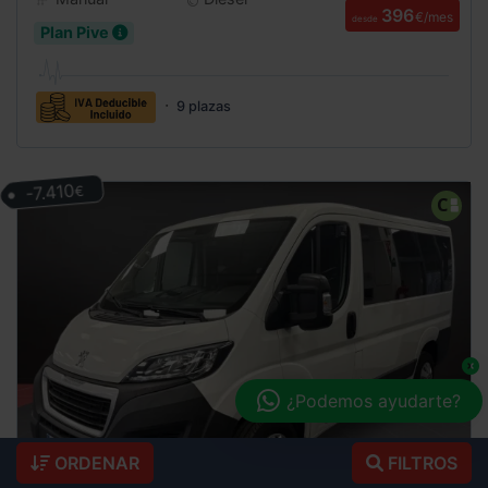
396
€/mes
desde
Plan Pive
9 plazas
-7.410
€
¿Podemos ayudarte?
ORDENAR
FILTROS