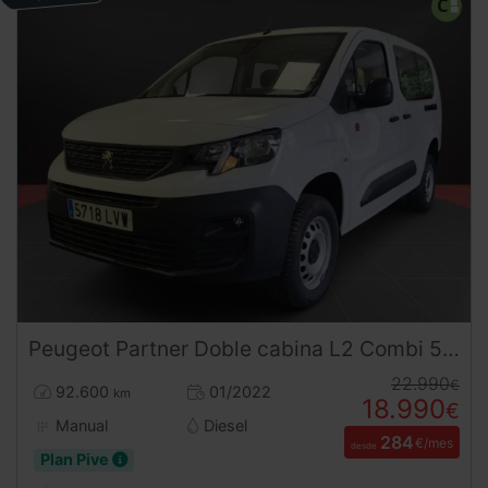
Peugeot
Partner
Doble cabina L2 Combi 5 plazas 4X4 130CV
22.990
€
92.600
01/2022
km
18.990
€
Manual
Diesel
284
€/mes
desde
Plan Pive