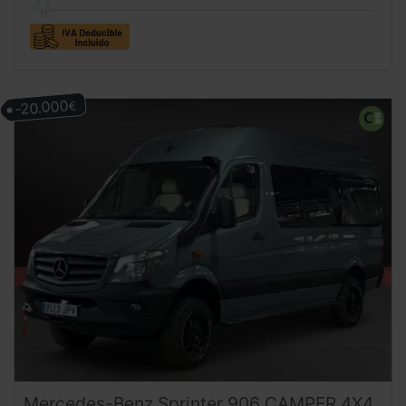
-20.000
€
Mercedes-Benz
Sprinter
906 CAMPER 4X4