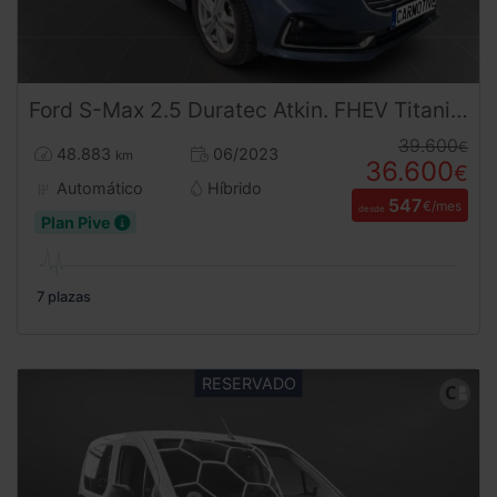
Ford
S-Max
2.5 Duratec Atkin. FHEV Titanium 7 190 CV
39.600
€
48.883
06/2023
km
36.600
€
Automático
Híbrido
547
€/mes
desde
Plan Pive
7 plazas