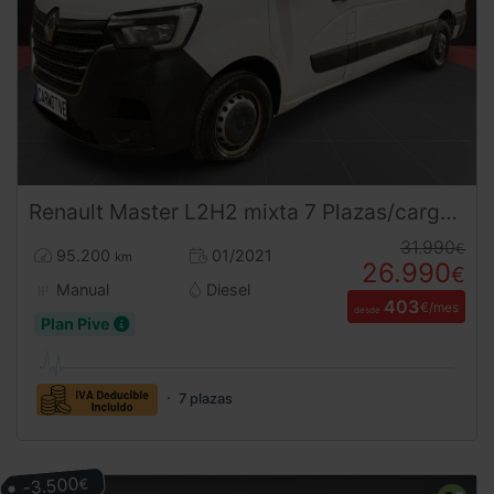
Renault
Master
L2H2 mixta 7 Plazas/carga 2.3 dCi 135CV
31.990
€
95.200
01/2021
km
26.990
€
Manual
Diesel
403
€/mes
desde
Plan Pive
7 plazas
-3.500
€