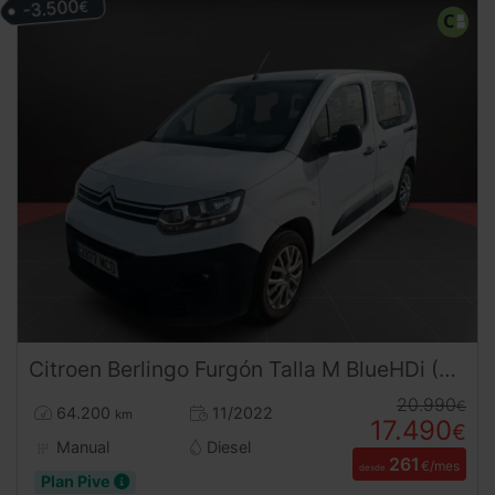
-3.500
€
Citroen
Berlingo
Furgón Talla M BlueHDi (2022) | Eficiencia y Agilidad Urbana | Desde 260 € al mes
20.990
€
64.200
11/2022
km
17.490
€
Manual
Diesel
261
€/mes
desde
Plan Pive