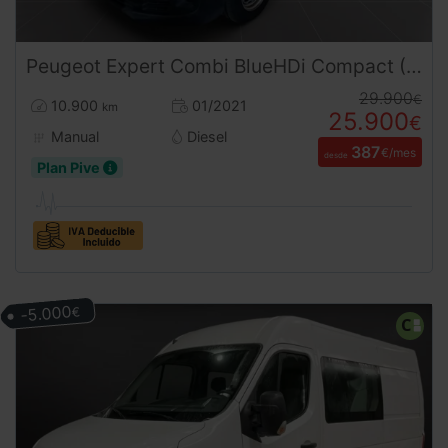
Peugeot
Expert
Combi BlueHDi Compact (2021) | Oportunidad de Reestreno con Solo 10.900 km | Desde 390 € al mes
29.900
€
10.900
01/2021
km
25.900
€
Manual
Diesel
387
€/mes
desde
Plan Pive
-5.000
€