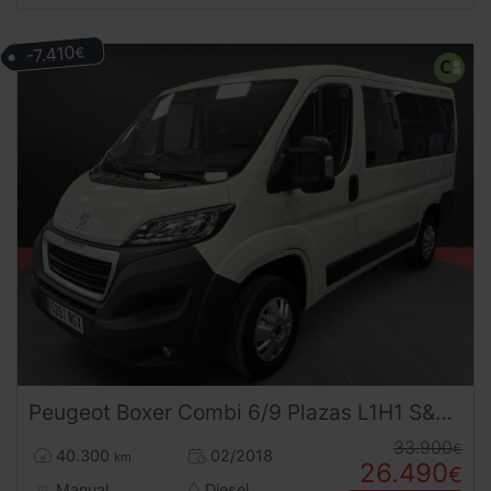
-7.410
€
Peugeot
Boxer
Combi 6/9 Plazas L1H1 S&S 130 CV
33.900
€
40.300
02/2018
km
26.490
€
Manual
Diesel