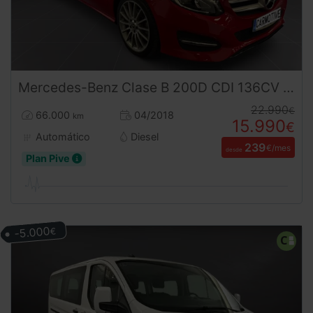
Mercedes-Benz
Clase B
200D CDI 136CV Automatico
22.990
€
66.000
04/2018
km
15.990
€
Automático
Diesel
239
€/mes
desde
Plan Pive
-5.000
€