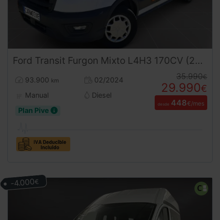
Ford
Transit
Furgon Mixto L4H3 170CV (2024) – 6 Plazas Retráctiles Gran Volumen Ocasión ¡Desde 450 €/mes!
35.990
€
93.900
02/2024
km
29.990
€
Manual
Diesel
448
€/mes
desde
Plan Pive
-4.000
€