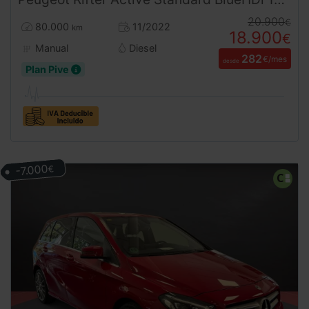
20.900
€
80.000
11/2022
km
18.900
€
Manual
Diesel
282
€/mes
desde
Plan Pive
-7.000
€