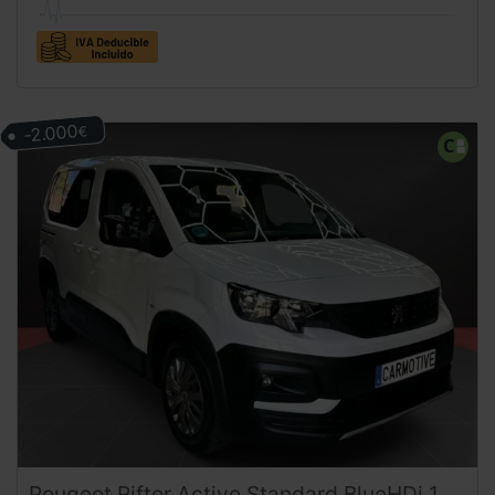
-2.000
€
Peugeot
Rifter
Active Standard BlueHDi 102CV (2022) – Ocasión Revisada ¡Desde 289 €/mes sin entrada!