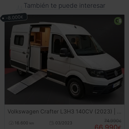
También te puede interesar
-8.000
€
Volkswagen
Crafter
L3H3 140CV (2023) | 4 Plazas | Con Baño Interior | Paneles Solares | Adicional Adaptada con Rampa PMR (Minusvalidos)
74.990
€
16.600
03/2023
km
66.990
€