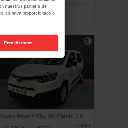
con nuestros partners de
ue les haya proporcionado o
3.500
€
Permitir todas
Toyota
Proace City
GX Combi 5 Plazas 102CV | Desde 260€/mes
20.990
€
72.000
05/2021