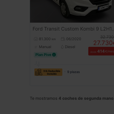
Ford
Transit Custom
Kombi 9 L2H1 Trend 2.0 130CV
32.730
81.300
06/2020
km
27.730
Manual
Diesel
414
€/mes
desde
Plan Pive
9 plazas
Te mostramos
4 coches de segunda mano