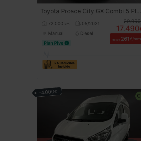
Toyota
Proace City
GX Combi 5 Plazas 102CV | Desde 260€/mes
20.990
72.000
05/2021
km
17.490
Manual
Diesel
261
€/mes
desde
Plan Pive
-4.000
€