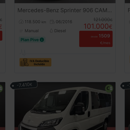
Mercedes-Benz
Sprinter
906 CAMPER 4X4
121.000
€
€
118.500
06/2016
km
101.000
€
€
Manual
Diesel
1509
desde
Plan Pive
€/mes
-7.410
-
€