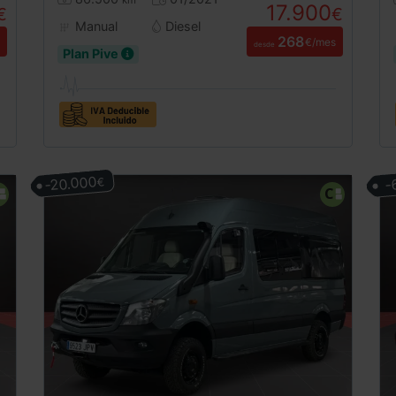
km
17.900
€
€
Manual
Diesel
268
€/mes
desde
Plan Pive
-20.000
-
€