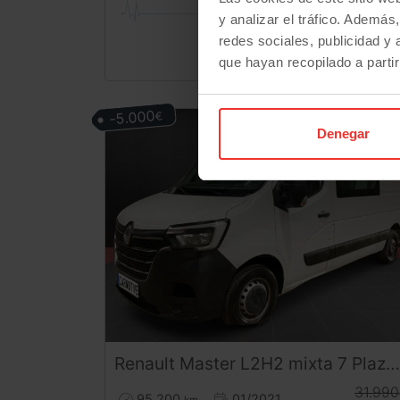
y analizar el tráfico. Ademá
redes sociales, publicidad y
que hayan recopilado a parti
-5.000
€
Denegar
Renault
Master
L2H2 mixta 7 Plazas/carga 2.3 dCi 135CV
31.990
95.200
01/2021