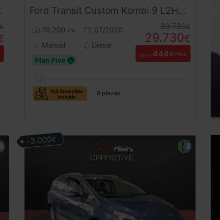
Ford
Transit Custom
Kombi 9 L2H2 Trend 2.0
33.730
€
€
79.200
07/2020
km
29.730
€
€
Manual
Diesel
444
€/mes
desde
Plan Pive
9 plazas
-3.000
€