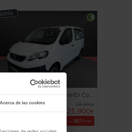
4.000
€
Peugeot
Expert
Combi BlueHDi Compact (2021) | Oportunidad de Reestreno con Solo 10.900 km | Desde 390 € al mes
Acerca de las cookies
29.900
€
10.900
01/2021
km
25.900
€
Manual
Diesel
387
€/mes
desde
Plan Pive
 funciones de redes sociales