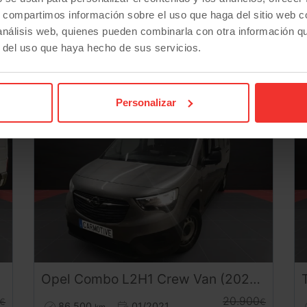
s, compartimos información sobre el uso que haga del sitio web 
 análisis web, quienes pueden combinarla con otra información q
r del uso que haya hecho de sus servicios.
-3.000
-
€
Personalizar
Opel
Combo
L2H1 Crew Van (2021) | Combi Pasajeros | Doble Puerta Lateral | Desde 268€/mes
20.900
€
€
86.500
01/2021