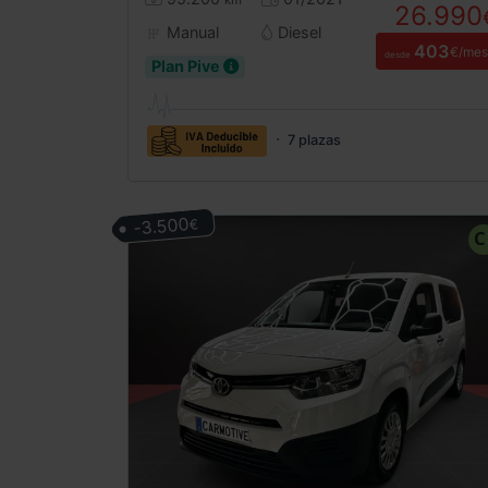
km
26.990
Manual
Diesel
403
€/mes
desde
Plan Pive
7 plazas
-3.500
€