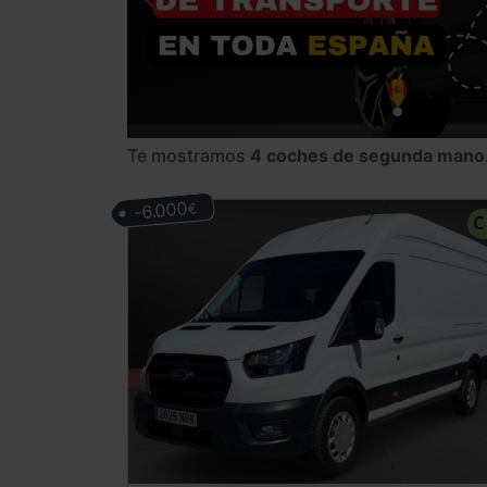
Te mostramos
4 coches de segunda mano
-6.000
€