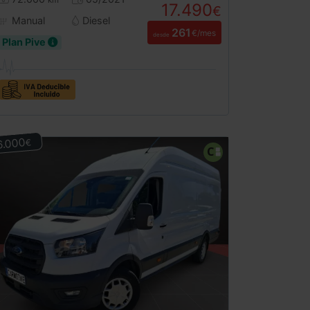
km
17.490
€
Manual
Diesel
261
€/mes
desde
Plan Pive
6.000
€