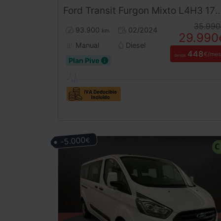
Ford
Transit
Furgon Mixto L4H3 170CV (2024) – 6 Plazas Retráctiles Gran Volumen Ocasión ¡Desde 450 €/mes!
35.990
93.900
02/2024
km
29.990
Manual
Diesel
448
€/mes
desde
Plan Pive
-5.000
€