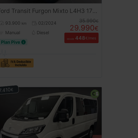
Ford
Transit
Furgon Mixto L4H3 170CV (2024) – 6 Plazas Retráctiles Gran Volumen Ocasión ¡Desde 450 €/mes!
35.990
€
93.900
02/2024
km
29.990
€
Manual
Diesel
448
€/mes
desde
Plan Pive
7.410
€