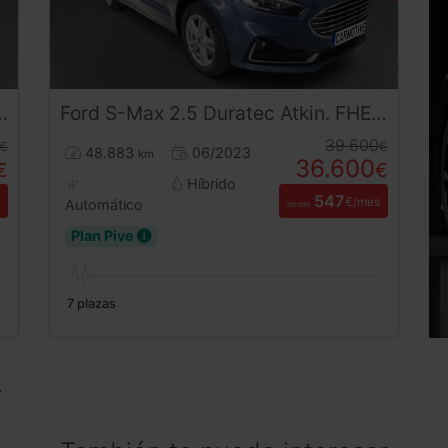
Ford
S-Max
2.5 Duratec Atkin. FHEV Titanium 7 190 CV
39.600
€
€
48.883
06/2023
km
36.600
€
€
Híbrido
547
€/mes
Automático
desde
Plan Pive
7 plazas
.