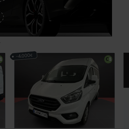
.
-4.000
€