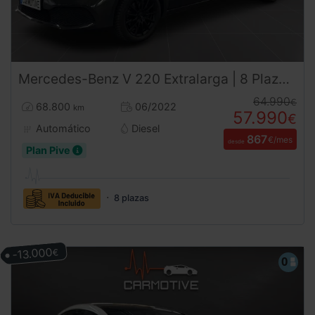
Mercedes-Benz
V 220
Extralarga | 8 Plazas Premium | 4x4 | DESDE 867 €/mes
64.990
€
68.800
06/2022
km
57.990
€
Automático
Diesel
867
€/mes
desde
Plan Pive
8 plazas
-13.000
€