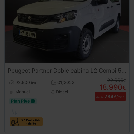
Peugeot
Partner
Doble cabina L2 Combi 5 plazas 4X4 130CV
22.990
€
92.600
01/2022
km
18.990
€
Manual
Diesel
284
€/mes
desde
Plan Pive