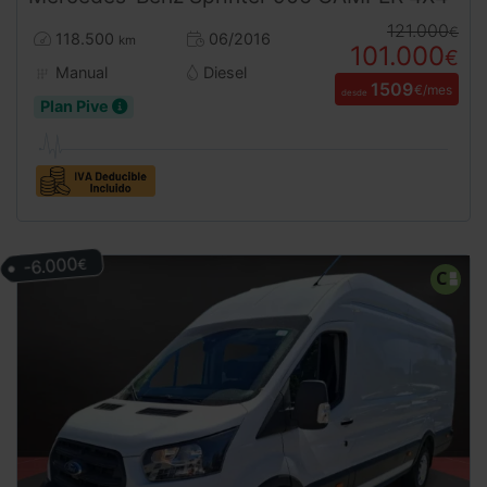
121.000
€
118.500
06/2016
km
101.000
€
Manual
Diesel
1509
€/mes
desde
Plan Pive
-6.000
€