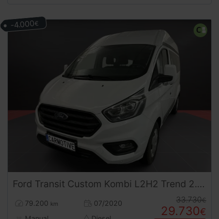
-4.000
€
Ford
Transit Custom
Kombi L2H2 Trend 2.0 | 9 Plazas | Desde 444€/mes
33.730
€
79.200
07/2020
km
29.730
€
Manual
Diesel