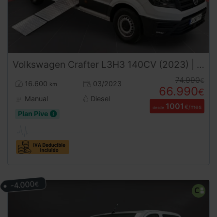
Volkswagen
Crafter
L3H3 140CV (2023) | 4 Plazas | Con Baño Interior | Paneles Solares | Adicional Adaptada con Rampa PMR (Minusvalidos)
74.990
€
16.600
03/2023
km
66.990
€
Manual
Diesel
1001
€/mes
desde
Plan Pive
-4.000
€