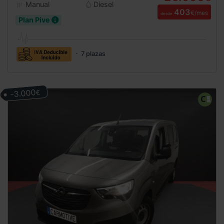
Manual
Diesel
403
€/mes
desde
Plan Pive
7 plazas
-3.000
€