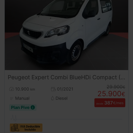
Peugeot
Expert
Combi BlueHDi Compact (2021) | Oportunidad de Reestreno con Solo 10.900 km | Desde 390 € al mes
29.900
€
10.900
01/2021
km
25.900
€
Manual
Diesel
387
€/mes
desde
Plan Pive