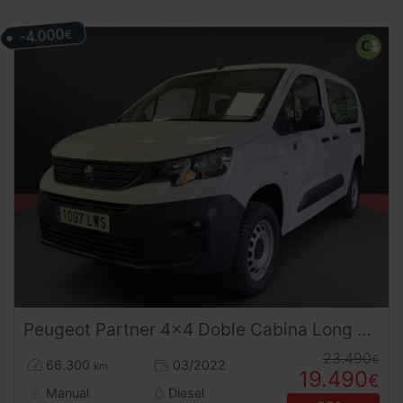
-4.000
€
Peugeot
Partner
4x4 Doble Cabina Long Combi 5 Plazas (2022) | Desde 291€/mes
23.490
€
66.300
03/2022
km
19.490
€
Manual
Diesel