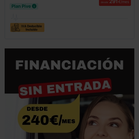
291
€/mes
desde
Plan Pive