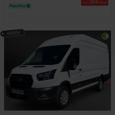
224
€/mes
desde
Plan Pive
-6.000
€