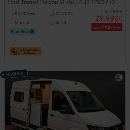
Ford
Transit
Furgon Mixto L4H3 170CV (2024) – 6 Plazas Retráctiles Gran Volumen Ocasión ¡Desde 450 €/mes!
35.990
€
93.900
02/2024
km
29.990
€
Manual
Diesel
448
€/mes
desde
Plan Pive
-8.000
€