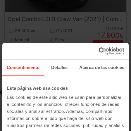
Opel
Combo
L2H1 Crew Van (2021) | Combi Pasajeros | Doble Puerta Lateral | Desde 268€/mes
20.900
€
86.500
01/2021
km
17.900
€
Manual
Diesel
268
€/mes
desde
Plan Pive
Consentimiento
Detalles
Acerca de las cookies
Esta página web usa cookies
-3.500
€
Las cookies de este sitio web se usan para personalizar
el contenido y los anuncios, ofrecer funciones de redes
sociales y analizar el tráfico. Además, compartimos
información sobre el uso que haga del sitio web con
nuestros partners de redes sociales, publicidad y análisis