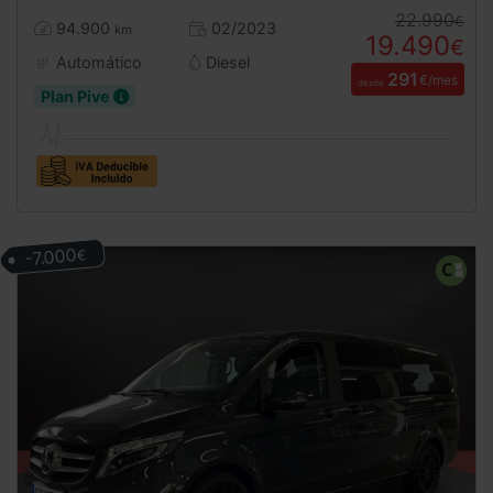
22.990
€
94.900
02/2023
km
19.490
€
Automático
Diesel
291
€/mes
desde
Plan Pive
-7.000
€