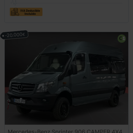
-20.000
€
Mercedes-Benz
Sprinter
906 CAMPER 4X4