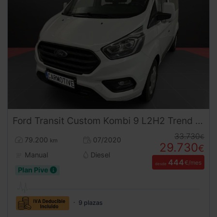
Ford
Transit Custom
Kombi 9 L2H2 Trend 2.0
33.730
€
79.200
07/2020
km
29.730
€
Manual
Diesel
444
€/mes
desde
Plan Pive
9 plazas