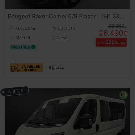
Peugeot
Boxer
Combi 6/9 Plazas L1H1 S&S 130 CV
33.900
€
40.300
02/2018
km
26.490
€
Manual
Diesel
396
€/mes
desde
Plan Pive
9 plazas
-7.410
€