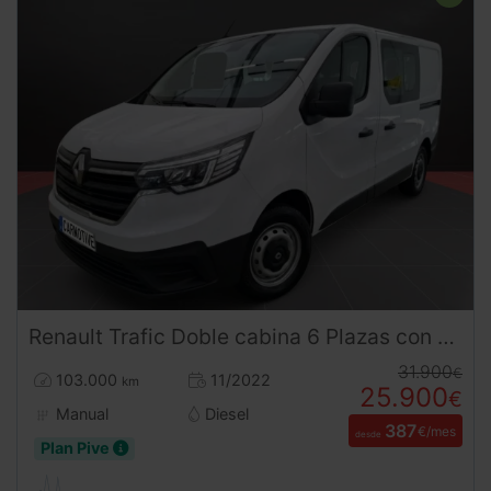
Renault
Trafic
Doble cabina 6 Plazas con separador de carga LH1 150CV
31.900
€
103.000
11/2022
km
25.900
€
Manual
Diesel
387
€/mes
desde
Plan Pive