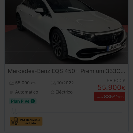
Mercedes-Benz
EQS
450+ Premium 333CV – Vehículo Seminuevo Eléctrico de Gran Autonomía
68.900
€
55.000
10/2022
km
55.900
€
Automático
Eléctrico
835
€/mes
desde
Plan Pive