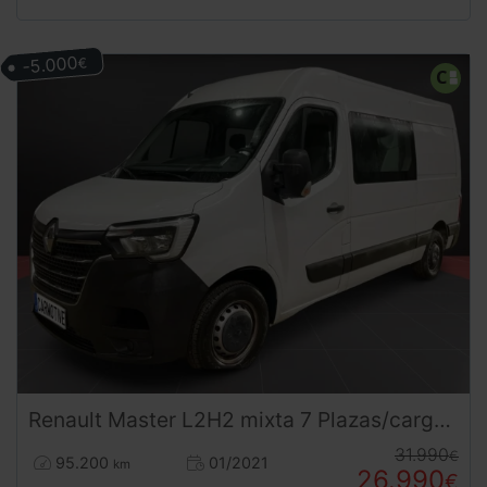
-5.000
€
Renault
Master
L2H2 mixta 7 Plazas/carga 2.3 dCi 135CV
31.990
€
95.200
01/2021
km
26.990
€