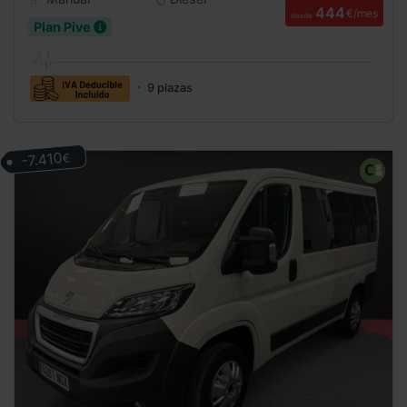
444
€/mes
desde
Plan Pive
9 plazas
-7.410
€