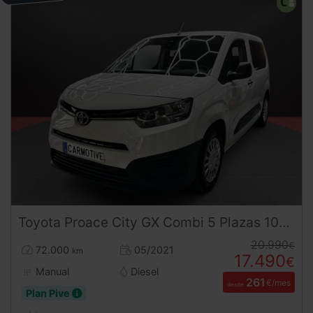
Toyota
Proace City
GX Combi 5 Plazas 102CV | Desde 260€/mes
20.990
€
72.000
05/2021
km
17.490
€
Manual
Diesel
261
€/mes
desde
Plan Pive