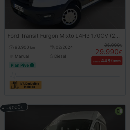
Ford
Transit
Furgon Mixto L4H3 170CV (2024) – 6 Plazas Retráctiles Gran Volumen Ocasión ¡Desde 450 €/mes!
35.990
€
93.900
02/2024
km
29.990
€
Manual
Diesel
448
€/mes
desde
Plan Pive
-4.000
€