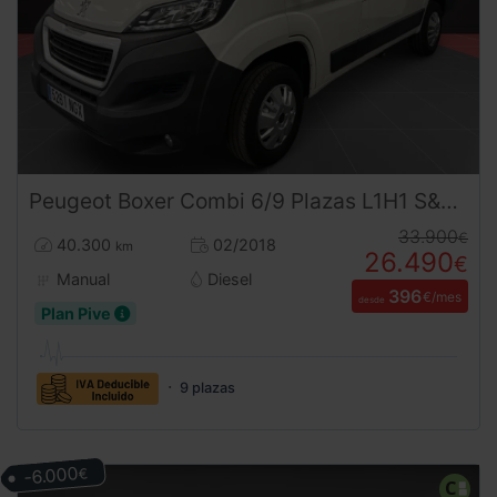
Peugeot
Boxer
Combi 6/9 Plazas L1H1 S&S 130 CV
33.900
€
40.300
02/2018
km
26.490
€
Manual
Diesel
396
€/mes
desde
Plan Pive
9 plazas
-6.000
€