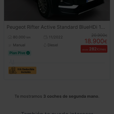
Peugeot
Rifter
Active Standard BlueHDi 102CV (2022) – Ocasión Revisada ¡Desde 289 €/mes sin entrada!
20.900
€
80.000
11/2022
km
18.900
€
Manual
Diesel
282
€/mes
desde
Plan Pive
Te mostramos
3 coches de segunda mano
.