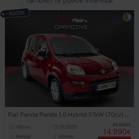
También te puede interesar
-4.000
€
Fiat
Panda
Panda 1.0 Hybrid 51kW (70cv) KM0
18.990
€
100
01/2025
km
14.990
€
Manual
Híbrido