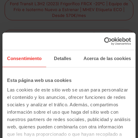
Ford Transit L3H2 (2023) Frigorífico FRCX -20ºC | Equipo de
Frío e Isotermo Nuevo a Estrenar | MHEV Etiqueta ECO |
Desde 570€/mes
Opel Combo Furgón L1H1 | Solo 93.300 km | Desde 225€/mes
Opel Combo Frigorífica FRCX -20°C – Ocasión con Frío Oculto
Consentimiento
Detalles
Acerca de las cookies
e Isotermo a Estrenar ¡DESDE 379 € al mes sin entrada!
Opel Movano L1H2 Pack Business | Desde 350€/mes
Esta página web usa cookies
Las cookies de este sitio web se usan para personalizar
Fiat Scudo Furgon L1H1 | 2023 | Extra multimedia | Desde
el contenido y los anuncios, ofrecer funciones de redes
358€ al mes
sociales y analizar el tráfico. Además, compartimos
información sobre el uso que haga del sitio web con
Ford Transit Custom L1H2 Trend Business (2023) | Furgón
nuestros partners de redes sociales, publicidad y análisis
Techo Alto | Desde 360€/mes
web, quienes pueden combinarla con otra información
que les haya proporcionado o que hayan recopilado a