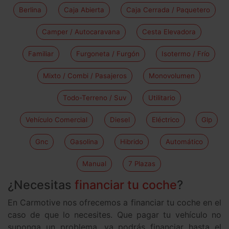
Berlina
Caja Abierta
Caja Cerrada / Paquetero
Camper / Autocaravana
Cesta Elevadora
Familiar
Furgoneta / Furgón
Isotermo / Frío
Mixto / Combi / Pasajeros
Monovolumen
Todo-Terreno / Suv
Utilitario
Vehículo Comercial
Diesel
Eléctrico
Glp
Gnc
Gasolina
Hibrido
Automático
Manual
7 Plazas
¿Necesitas
financiar tu coche
?
En Carmotive nos ofrecemos a financiar tu coche en el
caso de que lo necesites. Que pagar tu vehículo no
suponga un problema, ya podrás financiar hasta el