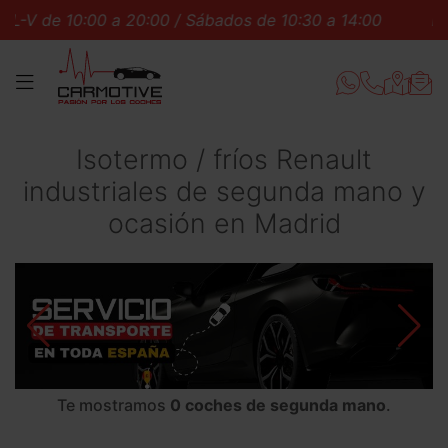
L-V de 10:00 a 20:00 / Sábados de 10:30 a 14:00
L-V 
MENÚ
Isotermo / fríos Renault
industriales de segunda mano y
ocasión en Madrid
Te mostramos
0 coches de segunda mano
.