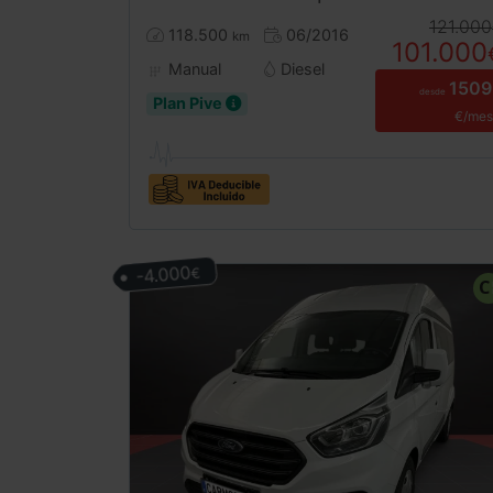
121.000
118.500
06/2016
km
101.000
Manual
Diesel
1509
desde
Plan Pive
€/mes
-4.000
€