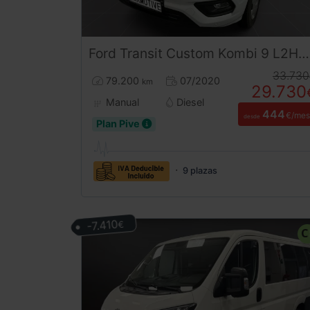
Ford
Transit Custom
Kombi 9 L2H2 Trend 2.0
33.730
79.200
07/2020
km
29.730
Manual
Diesel
444
€/mes
desde
Plan Pive
9 plazas
-7.410
€