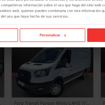
268
€/mes
desde
Plan Pive
s, compartimos información sobre el uso que haga del sitio web 
 análisis web, quienes pueden combinarla con otra información q
r del uso que haya hecho de sus servicios.
Personalizar
-6.000
-
€
Ford
Transit
Furgon Mixto L4H3 170CV (2024) – 6 Plazas Retráctiles Gran Volumen Ocasión ¡Desde 450 €/mes!