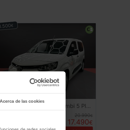
3.500
€
Acerca de las cookies
Toyota
Proace City
GX Combi 5 Plazas 102CV | Desde 260€/mes
20.990
€
72.000
05/2021
km
17.490
€
Manual
Diesel
 funciones de redes sociales