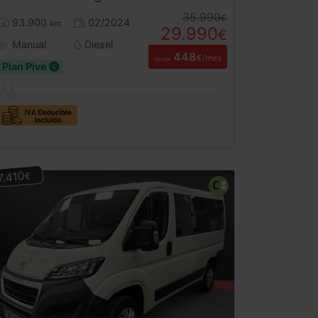
35.990
€
93.900
02/2024
km
29.990
€
Manual
Diesel
448
€/mes
desde
Plan Pive
7.410
€