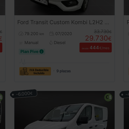
Ford
Transit Custom
Kombi L2H2 Trend 2.0 | 9 Plazas | Desde 444€/mes
33.730
€
€
79.200
07/2020
km
29.730
€
€
Manual
Diesel
444
€/mes
desde
Plan Pive
9 plazas
-6.000
-
€