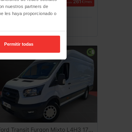
261
€/mes
desde
Plan Pive
con nuestros partners de
ue les haya proporcionado o
Permitir todas
6.000
€
Ford
Transit
Furgon Mixto L4H3 170CV (2024) – 6 Plazas Retráctiles Gran Volumen Ocasión ¡Desde 450 €/mes!