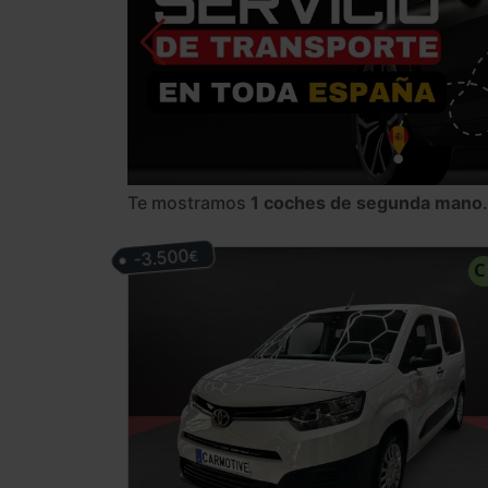
Te mostramos
1 coches de segunda mano
.
-3.500
€