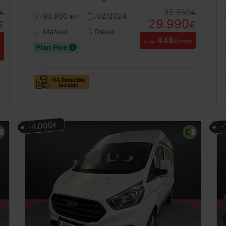
35.990
€
€
93.900
02/2024
km
29.990
€
€
Manual
Diesel
448
€/mes
desde
Plan Pive
-4.000
-
€