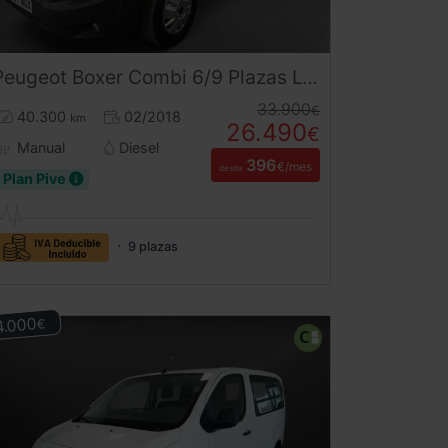
Peugeot
Boxer
Combi 6/9 Plazas L1H1 S&S 130 CV
33.900
€
40.300
02/2018
km
26.490
€
Manual
Diesel
396
€/mes
desde
Plan Pive
9 plazas
4.000
€