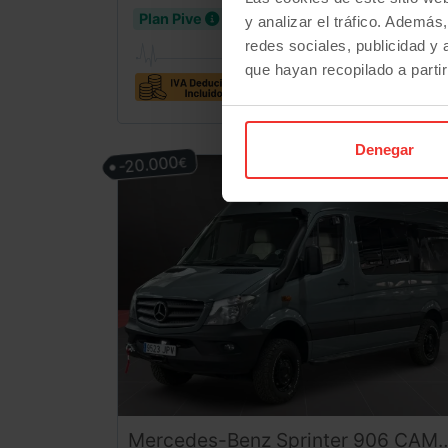
403
€/mes
desde
Plan Pive
y analizar el tráfico. Ademá
redes sociales, publicidad y
que hayan recopilado a parti
7 plazas
Denegar
-20.000
€
Mercedes-Benz
Sprinter
906 CAMPER 4X4