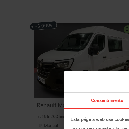
-5.000
€
Consentimiento
Renault
Master
L2H2 mixta 7 Plazas/carga 2.3 dCi 135CV
31.990
95.200
01/2021
km
Esta página web usa cookie
26.990
Manual
Diesel
Las cookies de este sitio we