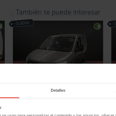
También te puede interesar
-3.000
-
€
Detalles
Opel
Combo
L2H1 Crew Van (2021) | Combi Pasajeros | Doble Puerta Lateral | Desde 268€/mes
20.900
€
€
86.500
01/2021
km
s
17.900
€
€
Manual
Diesel
b se usan para personalizar el contenido y los anuncios, ofrecer