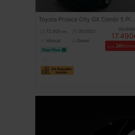
Toyota
Proace City
GX Combi 5 Plazas 102CV | Desde 260€/mes
20.990
72.000
05/2021
km
17.490
Manual
Diesel
261
€/mes
desde
Plan Pive