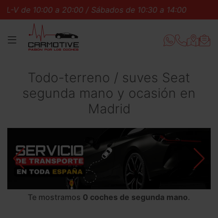
L-V de 10:00 a 20:00 / Sábados de 10:30 a 14:00
L-V 
MENÚ
Todo-terreno / suves Seat
segunda mano y ocasión en
Madrid
Te mostramos
0 coches de segunda mano
.