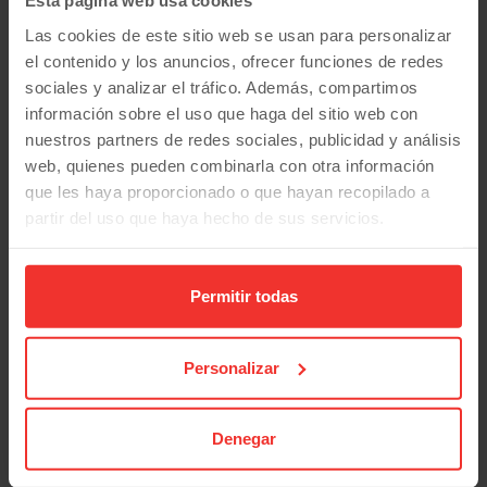
Esta página web usa cookies
Las cookies de este sitio web se usan para personalizar
Fiat Scudo Furgon L1H1 | 2023 | Extra multimedia | Desde
el contenido y los anuncios, ofrecer funciones de redes
358€ al mes
sociales y analizar el tráfico. Además, compartimos
información sobre el uso que haga del sitio web con
nuestros partners de redes sociales, publicidad y análisis
Ford Transit Custom L1H2 Trend Business (2023) | Furgón
Techo Alto | Desde 360€/mes
web, quienes pueden combinarla con otra información
que les haya proporcionado o que hayan recopilado a
partir del uso que haya hecho de sus servicios.
¿Buscas Todo-terreno / SUVes de la
marca Seat?
Permitir todas
Si estás buscando Todo-terreno / SUVes y tienes
predilección por la marca Seat, consulta en nuestro
buscador los vehículos de ocasión disponibles, y ven a
Personalizar
verlos a nuestro concesionario de Madrid, solicita
información sobre ofertas o promociones especiales y
llévatelo a casa al mejor precio.
Denegar