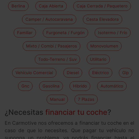
Berlina
Caja Abierta
Caja Cerrada / Paquetero
Camper / Autocaravana
Cesta Elevadora
Familiar
Furgoneta / Furgón
Isotermo / Frío
Mixto / Combi / Pasajeros
Monovolumen
Todo-Terreno / Suv
Utilitario
Vehículo Comercial
Diesel
Eléctrico
Glp
Gnc
Gasolina
Hibrido
Automático
Manual
7 Plazas
¿Necesitas
financiar tu coche
?
En Carmotive nos ofrecemos a financiar tu coche en el
caso de que lo necesites. Que pagar tu vehículo no
suponga un problema, ya podrás financiar hasta el