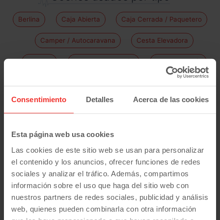
Berlina
Caja Abierta
Caja Cerrada / Paquetero
Camper / Autocaravana
Cesta Elevadora
Familiar
Furgoneta / Furgón
Isotermo / Frío
Mixto / Combi / Pasajeros
Monovolumen
Consentimiento
Detalles
Acerca de las cookies
Todo-Terreno / Suv
Utilitario
Vehículo Comercial
Diesel
Eléctrico
Glp
Esta página web usa cookies
Gnc
Gasolina
Hibrido
Automático
Las cookies de este sitio web se usan para personalizar
el contenido y los anuncios, ofrecer funciones de redes
Manual
7 Plazas
sociales y analizar el tráfico. Además, compartimos
¿Necesitas
financiar tu coche
?
información sobre el uso que haga del sitio web con
nuestros partners de redes sociales, publicidad y análisis
En Carmotive nos ofrecemos a financiar tu coche en el
web, quienes pueden combinarla con otra información
caso de que lo necesites. Que pagar tu vehículo no