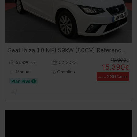
Seat
Ibiza
1.0 MPI 59kW (80CV) Reference Plus
18.900
€
51.996
02/2023
km
15.390
€
Manual
Gasolina
230
€/mes
desde
Plan Pive