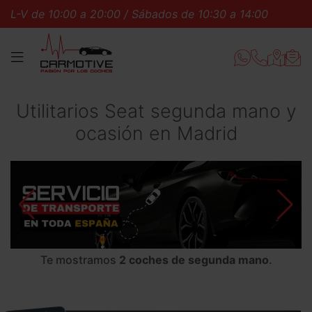
V de 10:00 a 20:00 / Sábados de 10:30 a 14:00
L-V de
MENÚ
Utilitarios Seat segunda mano y
ocasión en Madrid
Te mostramos
2 coches de segunda mano
.