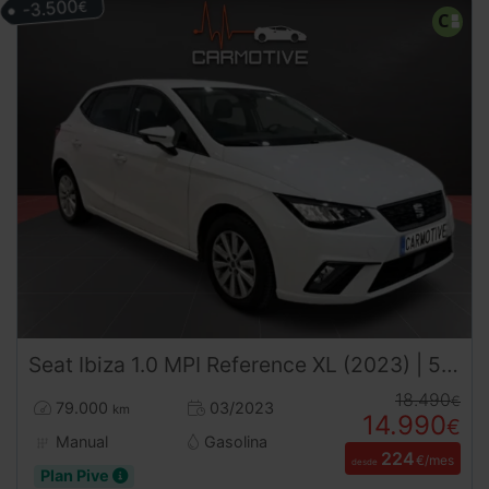
-3.500
€
Seat
Ibiza
1.0 MPI Reference XL (2023) | 5 Puertas | Desde 224€/mes
18.490
€
79.000
03/2023
km
14.990
€
Manual
Gasolina
224
€/mes
desde
Plan Pive