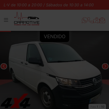
L-V de 10:00 a 20:00 / Sábados de 10:30 a 14:00
L-V 
MENÚ
1
10
Foto
/