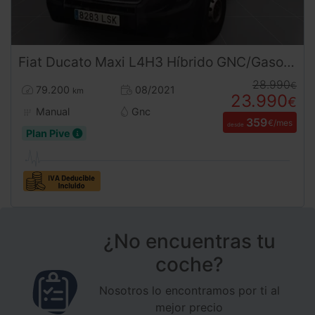
Fiat
Ducato
Maxi L4H3 Híbrido GNC/Gasolina | Etiqueta ECO | Desde 360€/mes
28.990
€
79.200
08/2021
km
23.990
€
Manual
Gnc
359
€/mes
desde
Plan Pive
¿No encuentras tu
coche?
Nosotros lo encontramos por ti al
mejor precio