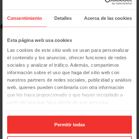
Consentimiento
Detalles
Acerca de las cookies
-4.000
€
Esta página web usa cookies
Las cookies de este sitio web se usan para personalizar
el contenido y los anuncios, ofrecer funciones de redes
sociales y analizar el tráfico. Además, compartimos
información sobre el uso que haga del sitio web con
nuestros partners de redes sociales, publicidad y análisis
web, quienes pueden combinarla con otra información
que les haya proporcionado o que hayan recopilado a
partir del uso que haya hecho de sus servicios.
Permitir todas
Fiat
Scudo
Furgón L1H1 120 CV
27.490
€