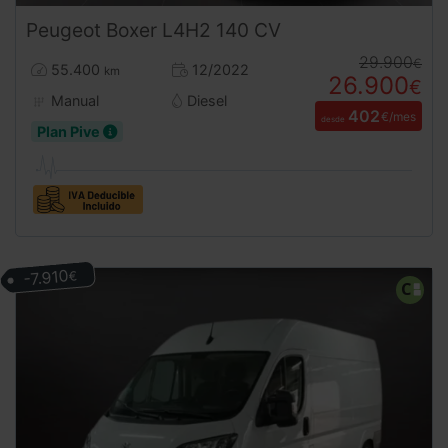
Peugeot
Boxer
L4H2 140 CV
29.900
€
55.400
12/2022
km
26.900
€
Manual
Diesel
402
€/mes
desde
Plan Pive
-7.910
€