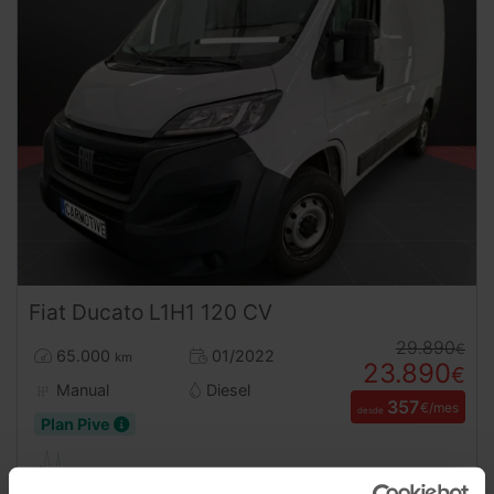
Fiat
Ducato
L1H1 120 CV
29.890
€
65.000
01/2022
km
23.890
€
Manual
Diesel
357
€/mes
desde
Plan Pive