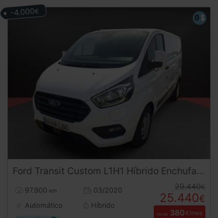
-4.000
€
Ford
Transit Custom
L1H1 Híbrido Enchufable 126 CV
29.440
€
97.900
03/2020
km
25.440
€
Automático
Híbrido
380
€/mes
desde