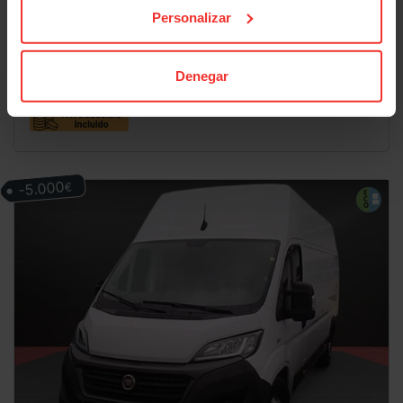
88.000
02/2023
km
23.490
€
Personalizar
Manual
Diesel
351
€/mes
desde
Plan Pive
Denegar
-5.000
€