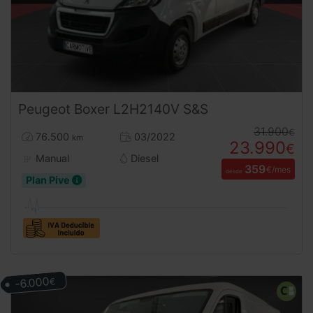
Peugeot
Boxer
L2H2140V S&S
31.900
€
76.500
03/2022
km
23.990
€
Manual
Diesel
359
€/mes
desde
Plan Pive
-6.000
€