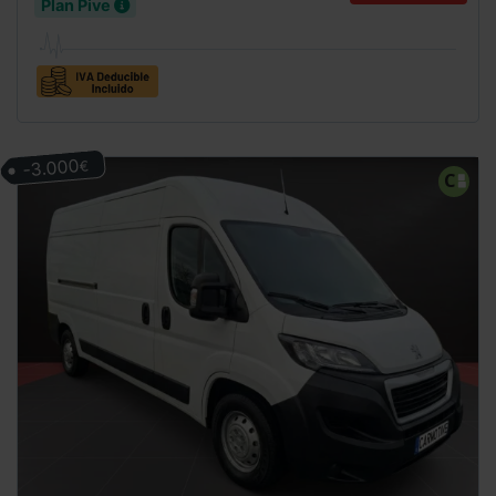
Plan Pive
-3.000
€