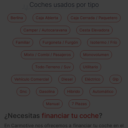
Coches usados por tipo
Berlina
Caja Abierta
Caja Cerrada / Paquetero
Camper / Autocaravana
Cesta Elevadora
Familiar
Furgoneta / Furgón
Isotermo / Frío
Mixto / Combi / Pasajeros
Monovolumen
Todo-Terreno / Suv
Utilitario
Vehículo Comercial
Diesel
Eléctrico
Glp
Gnc
Gasolina
Hibrido
Automático
Manual
7 Plazas
¿Necesitas
financiar tu coche
?
En Carmotive nos ofrecemos a financiar tu coche en el