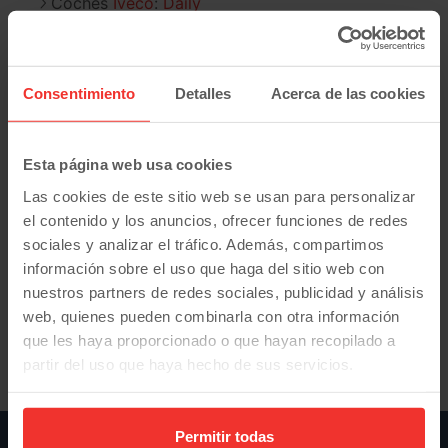
Coches
Iveco
:
Daily
Coches
Maxus
:
Deliver 9
Coches
Mercedes-Benz
:
Sprinter
V 220
Coches
Nissan
:
Interstar
Consentimiento
Detalles
Acerca de las cookies
Coches
Opel
:
Combo
Movano
Coches
Peugeot
:
Boxer
Expert
Partner
Rifter
Esta página web usa cookies
Coches
Renault
:
Kangoo
Master
Trafic
Las cookies de este sitio web se usan para personalizar
Coches
Toyota
:
Proace
Proace City
el contenido y los anuncios, ofrecer funciones de redes
Coches
Volkswagen
:
Crafter
Transporter
sociales y analizar el tráfico. Además, compartimos
información sobre el uso que haga del sitio web con
Inicio
nuestros partners de redes sociales, publicidad y análisis
Vehículos industriales de segunda mano en
web, quienes pueden combinarla con otra información
Madrid
que les haya proporcionado o que hayan recopilado a
Ford
Transit courier
partir del uso que haya hecho de sus servicios.
Permitir todas
OFERTAS Y PROMOCIONES