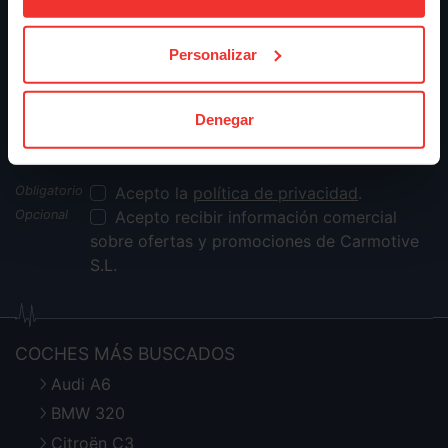
Sigue nuestro boletín
Personalizar
Denegar
Correo electrónico
Suscríbete
Acepto la
política de privacidad
.
Acepto recibir información comercial
sobre ofertas y promociones de Carmotive
S.L.
COCHES MÁS BUSCADOS
Audi A6
BMW 320
Citroën C3