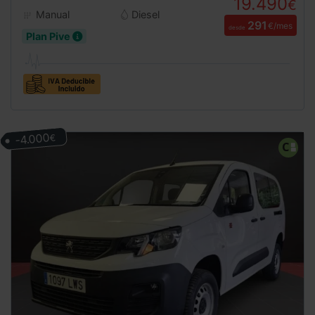
19.490
€
Manual
Diesel
291
€/mes
desde
Plan Pive
-4.000
€