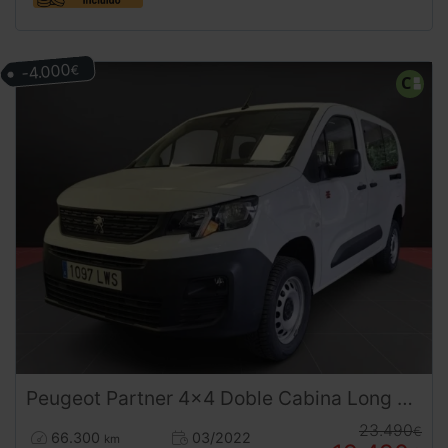
-4.000
€
Peugeot
Partner
4x4 Doble Cabina Long Combi 5 Plazas (2022) | Desde 291€/mes
23.490
€
66.300
03/2022
km