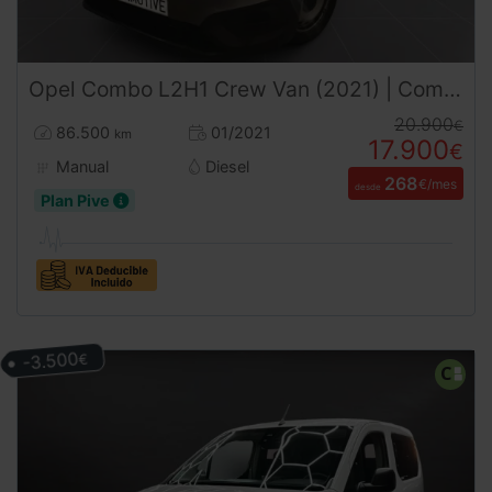
Opel
Combo
L2H1 Crew Van (2021) | Combi Pasajeros | Doble Puerta Lateral | Desde 268€/mes
20.900
€
86.500
01/2021
km
17.900
€
Manual
Diesel
268
€/mes
desde
Plan Pive
-3.500
€