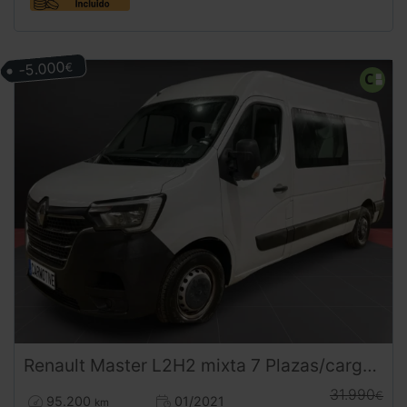
-5.000
€
Renault
Master
L2H2 mixta 7 Plazas/carga 2.3 dCi 135CV
31.990
€
95.200
01/2021
km