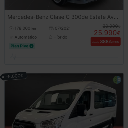
Mercedes-Benz
Clase C
300de Estate Avantgarde – 306CV, Etiqueta CERO y Full Extras
30.990
€
178.000
07/2021
km
25.990
€
Automático
Híbrido
388
€/mes
desde
Plan Pive
-5.000
€