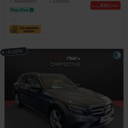
Automático
Eléctrico
835
€/mes
desde
Plan Pive
-5.000
€