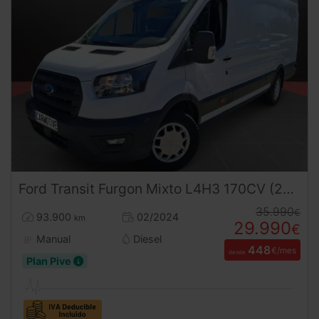
Ford
Transit
Furgon Mixto L4H3 170CV (2024) – 6 Plazas Retráctiles Gran Volumen Ocasión ¡Desde 450 €/mes!
35.990
€
93.900
02/2024
km
29.990
€
Manual
Diesel
448
€/mes
desde
Plan Pive