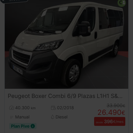
Peugeot
Boxer
Combi 6/9 Plazas L1H1 S&S 130 CV
33.900
€
40.300
02/2018
km
26.490
€
Manual
Diesel
396
€/mes
desde
Plan Pive