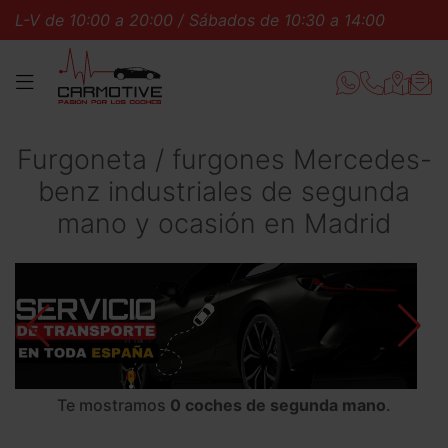
10:00 a 20:00 / Sábados de 10:30 a 14:00
L-V de 10:
MENÚ
Furgoneta / furgones Mercedes-
benz industriales de segunda
mano y ocasión en Madrid
Te mostramos
0 coches de segunda mano
.