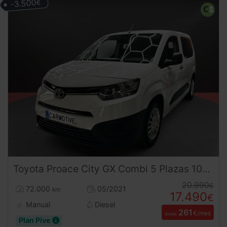
-3.500
€
Toyota
Proace City
GX Combi 5 Plazas 102CV | Desde 260€/mes
20.990
€
72.000
05/2021
km
17.490
€
Manual
Diesel
261
€/mes
desde
Plan Pive