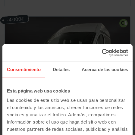
-4.000
€
Consentimiento
Detalles
Acerca de las cookies
Esta página web usa cookies
Las cookies de este sitio web se usan para personalizar
el contenido y los anuncios, ofrecer funciones de redes
sociales y analizar el tráfico. Además, compartimos
Ford
Transit Custom
Kombi 9 L2H2 Trend 2.0
información sobre el uso que haga del sitio web con
33.730
€
nuestros partners de redes sociales, publicidad y análisis
79.200
07/2020
km
29.730