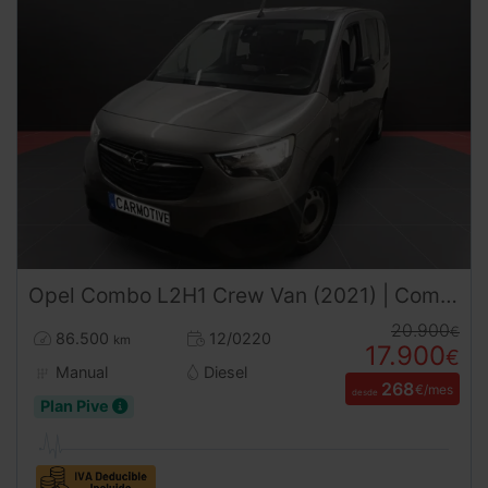
Opel
Combo
L2H1 Crew Van (2021) | Combi Pasajeros | Doble Puerta Lateral | Desde 273€/mes
20.900
€
86.500
12/0220
km
17.900
€
Manual
Diesel
268
€/mes
desde
Plan Pive