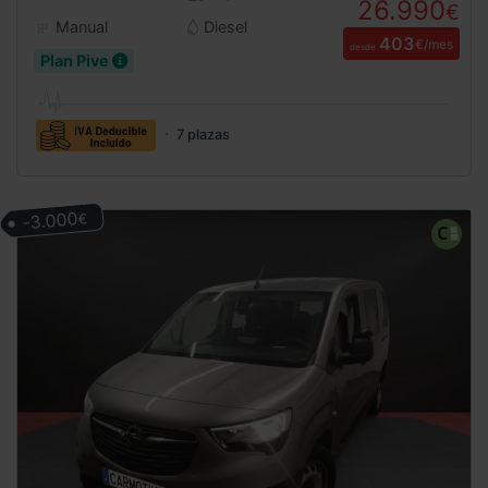
26.990
€
Manual
Diesel
403
€/mes
desde
Plan Pive
7 plazas
-3.000
€