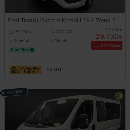
Ford
Transit Custom
Kombi L2H2 Trend 2.0 | 9 Plazas | Desde 444€/mes
33.730
€
79.200
07/2020
km
29.730
€
Manual
Diesel
444
€/mes
desde
Plan Pive
9 plazas
-7.410
€