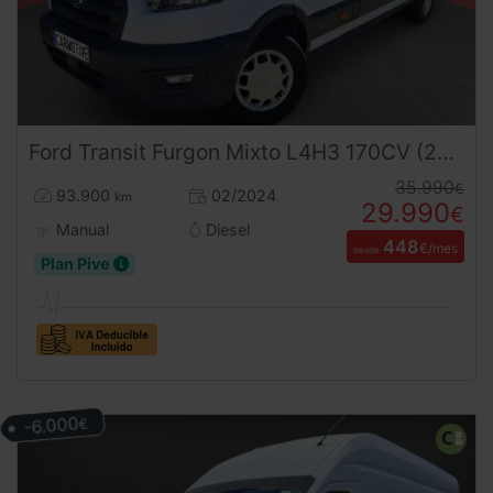
Ford
Transit
Furgon Mixto L4H3 170CV (2024) – 6 Plazas Retráctiles Gran Volumen Ocasión ¡Desde 450 €/mes!
35.990
€
93.900
02/2024
km
29.990
€
Manual
Diesel
448
€/mes
desde
Plan Pive
-6.000
€