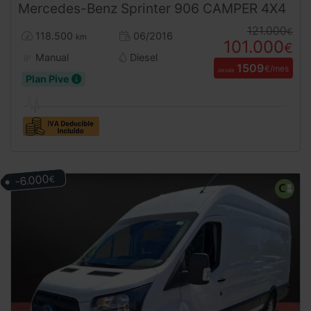
Mercedes-Benz
Sprinter
906 CAMPER 4X4
121.000
€
118.500
06/2016
km
101.000
€
Manual
Diesel
1509
€/mes
desde
Plan Pive
-6.000
€