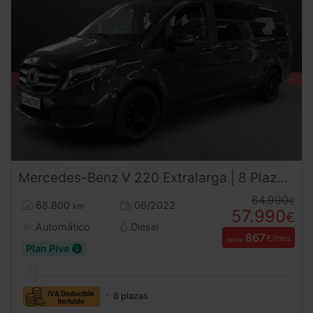
Mercedes-Benz
V 220
Extralarga | 8 Plazas Premium | 4x4 | DESDE 867 €/mes
64.990
€
68.800
06/2022
km
57.990
€
Automático
Diesel
867
€/mes
desde
Plan Pive
8 plazas