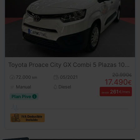
Toyota
Proace City
GX Combi 5 Plazas 102CV | Desde 260€/mes
20.990
€
72.000
05/2021
km
17.490
€
Manual
Diesel
261
€/mes
desde
Plan Pive