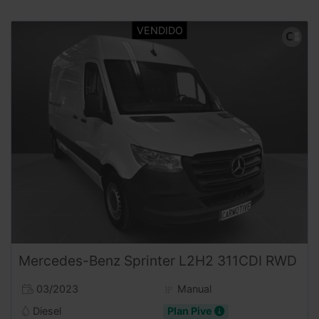
Mercedes-Benz
Sprinter
L2H2 311CDI RWD
03/2023
Manual
Diesel
Plan Pive