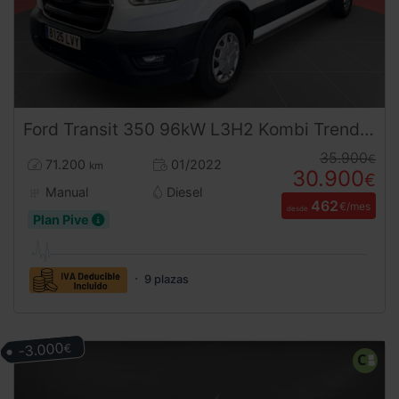
Ford
Transit
350 96kW L3H2 Kombi Trend MHEV
35.900
€
71.200
01/2022
km
30.900
€
Manual
Diesel
462
€/mes
desde
Plan Pive
9 plazas
-3.000
€