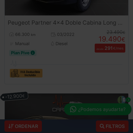
Peugeot
Partner
4x4 Doble Cabina Long Combi 5 Plazas (2022) | Desde 291€/mes
23.490
€
66.300
03/2022
km
19.490
€
Manual
Diesel
291
€/mes
desde
Plan Pive
-12.900
€
¿Podemos ayudarte?
ORDENAR
FILTROS