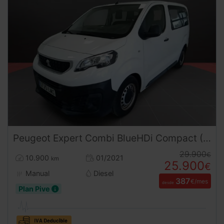
Peugeot
Expert
Combi BlueHDi Compact (2021) | Oportunidad de Reestreno con Solo 10.900 km | Desde 390 € al mes
29.900
€
10.900
01/2021
km
25.900
€
Manual
Diesel
387
€/mes
desde
Plan Pive