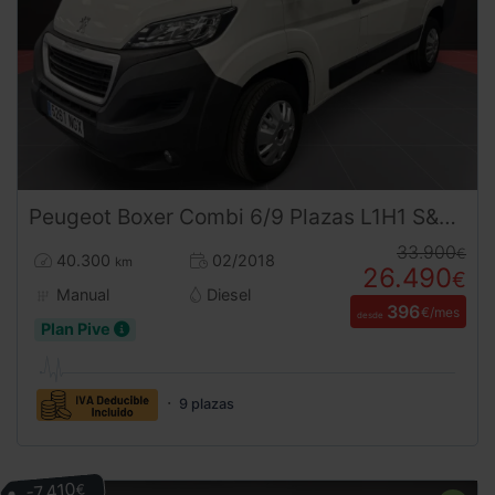
Peugeot
Boxer
Combi 6/9 Plazas L1H1 S&S 130 CV
33.900
€
40.300
02/2018
km
26.490
€
Manual
Diesel
396
€/mes
desde
Plan Pive
9 plazas
-7.410
€