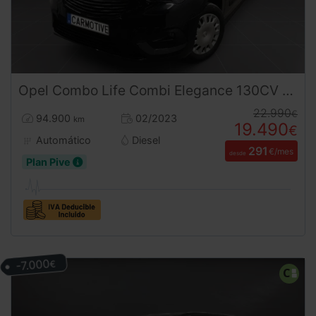
Opel
Combo
Life Combi Elegance 130CV Automática (2023) – 5 Plazas Doble Puerta Lateral
22.990
€
94.900
02/2023
km
19.490
€
Automático
Diesel
291
€/mes
desde
Plan Pive
-7.000
€