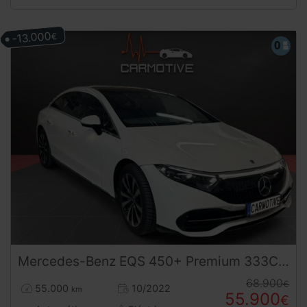
-13.000
€
Mercedes-Benz
EQS
450+ Premium 333CV – Vehículo Seminuevo Eléctrico de Gran Autonomía
68.900
€
55.000
10/2022
km
55.900
€