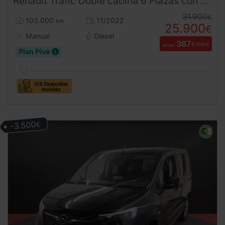
Renault
Trafic
Doble cabina 6 Plazas con separador de carga LH1 150CV
31.900
€
103.000
11/2022
km
25.900
€
Manual
Diesel
387
€/mes
desde
Plan Pive
-3.500
€