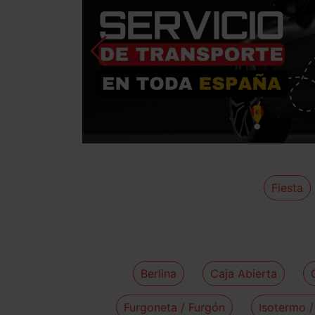
Fiesta
Berlina
Caja Abierta
Furgoneta / Furgón
Isotermo /