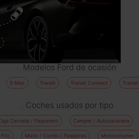
Modelos Ford de ocasión
S-Max
Transit
Transit Connect
Transi
Coches usados por tipo
Caja Cerrada / Paquetero
Camper / Autocaravana
 Frío
Mixto / Combi / Pasajeros
Monovolumen