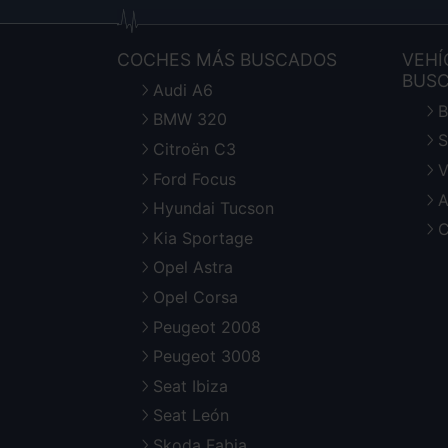
COCHES MÁS BUSCADOS
VEHÍ
BUS
Audi A6
B
BMW 320
S
Citroën C3
V
Ford Focus
A
Hyundai Tucson
C
Kia Sportage
Opel Astra
Opel Corsa
Peugeot 2008
Peugeot 3008
Seat Ibiza
Seat León
Skoda Fabia