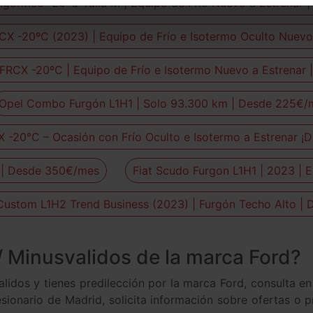
igorífico -20ºC Talla M | Equipo de Frío Nuevo a Estrenar
CX -20ºC (2023) | Equipo de Frío e Isotermo Oculto Nuev
o FRCX -20ºC | Equipo de Frío e Isotermo Nuevo a Estrena
Opel Combo Furgón L1H1 | Solo 93.300 km | Desde 225€/
 -20°C – Ocasión con Frío Oculto e Isotermo a Estrenar ¡
 | Desde 350€/mes
Fiat Scudo Furgon L1H1 | 2023 | 
 Custom L1H2 Trend Business (2023) | Furgón Techo Alto 
Minusvalidos de la marca Ford?
idos y tienes predilección por la marca Ford, consulta en
esionario de Madrid, solicita información sobre ofertas o p