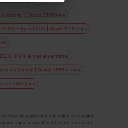
 | Desde 433€/mes
o a estrenar | Desde 388€/mes
r | MHEV Etiqueta ECO | Desde 570€/mes
mes
DESDE 379 € al mes sin entrada!
Extra multimedia | Desde 358€ al mes
| Desde 360€/mes
 nuestro buscador los vehículos de ocasión
romociones especiales y llévatelo a casa al