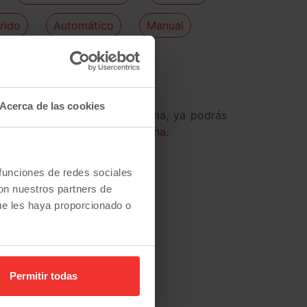
rido
Automático
Manual
Acerca de las cookies
ehículo no suponga un problema, ya podrás
nanciación solo con DNI y nómina
.
 funciones de redes sociales
con nuestros partners de
ue les haya proporcionado o
Permitir todas