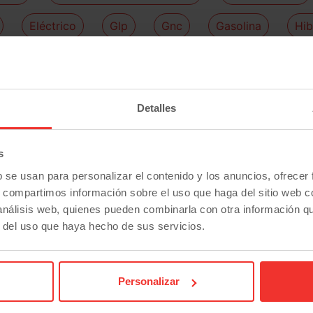
Eléctrico
Glp
Gnc
Gasolina
Hib
7 Plazas
coche
?
Detalles
u coche en el caso de que lo necesites. Que pagar tu v
u nuevo coche. Además recuerda que podemos estudiar
la fi
s
b se usan para personalizar el contenido y los anuncios, ofrecer
unda mano baratos?
s, compartimos información sobre el uso que haga del sitio web 
 análisis web, quienes pueden combinarla con otra información q
r del uso que haya hecho de sus servicios.
Coches
más recientes
Personalizar