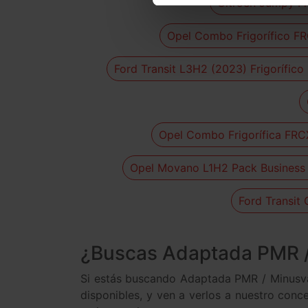
Citroen Jumpy Fr
Opel Combo Frigorífico FR
Ford Transit L3H2 (2023) Frigorífic
Opel Combo Frigorífica FRCX
Opel Movano L1H2 Pack Business
Ford Transit
¿Buscas Adaptada PMR / 
Si estás buscando Adaptada PMR / Minusval
disponibles, y ven a verlos a nuestro conc