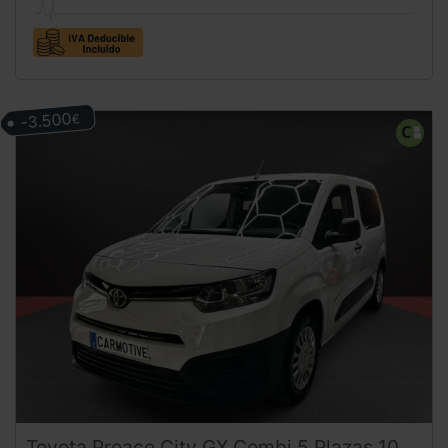
-3.500
€
Toyota
Proace City
GX Combi 5 Plazas 102CV | Desde 260€/mes