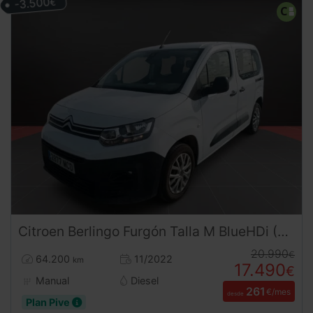
-3.500
€
Citroen
Berlingo
Furgón Talla M BlueHDi (2022) | Eficiencia y Agilidad Urbana | Desde 260 € al mes
20.990
€
64.200
11/2022
km
17.490
€
Manual
Diesel
261
€/mes
desde
Plan Pive