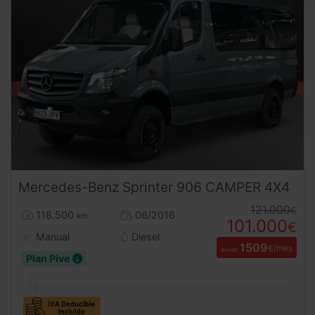
Mercedes-Benz
Sprinter
906 CAMPER 4X4
121.000
€
118.500
06/2016
km
101.000
€
Manual
Diesel
1509
€/mes
desde
Plan Pive