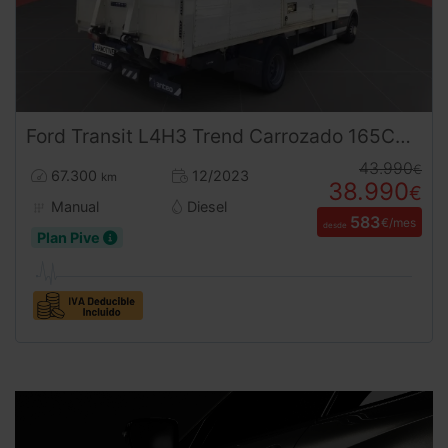
Ford
Transit
L4H3 Trend Carrozado 165CV (2023) | Doble Rueda | Trampilla Elevadora | Desde 585 € al mes
43.990
€
67.300
12/2023
km
38.990
€
Manual
Diesel
583
€/mes
desde
Plan Pive