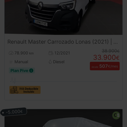
Renault
Master
Carrozado Lonas (2021) | Altura Extra y Doble Rueda | DESDE 512 € al mes
38.900
€
78.900
12/2021
km
33.900
€
Manual
Diesel
507
€/mes
desde
Plan Pive
-5.000
€