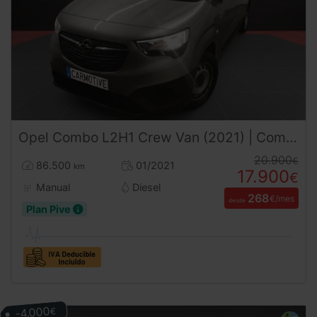
Opel
Combo
L2H1 Crew Van (2021) | Combi Pasajeros | Doble Puerta Lateral | Desde 268€/mes
20.900
€
86.500
01/2021
km
17.900
€
Manual
Diesel
268
€/mes
desde
Plan Pive
-4.000
€