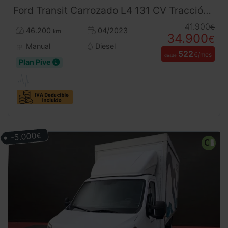
Ford
Transit
Carrozado L4 131 CV Tracción Trasera
41.900
€
46.200
04/2023
km
34.900
€
Manual
Diesel
522
€/mes
desde
Plan Pive
-5.000
€