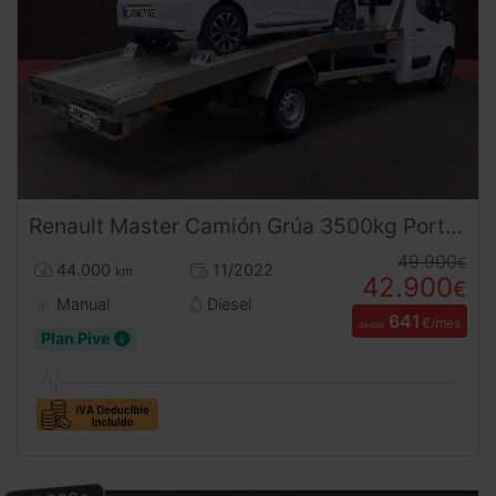
Renault
Master
Camión Grúa 3500kg Portacoches | Desde 641€/mes
49.900
€
44.000
11/2022
km
42.900
€
Manual
Diesel
641
€/mes
desde
Plan Pive