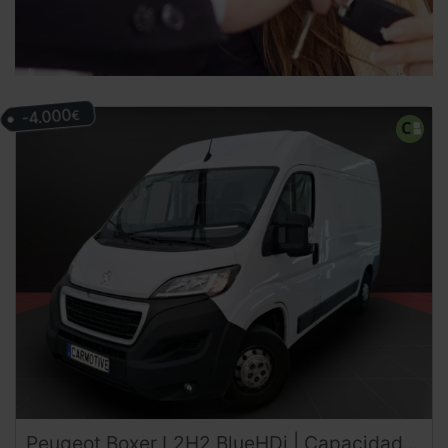
-4.000
€
Peugeot
Boxer
L2H2 BlueHDi | Capacidad y Potencia | DESDE 342 €/mes