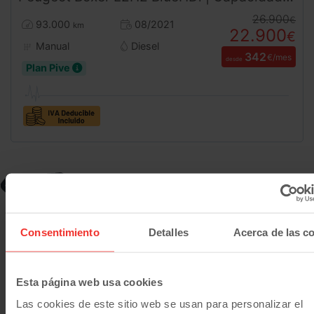
26.900
€
93.000
08/2021
km
22.900
€
Manual
Diesel
342
€/mes
desde
Plan Pive
-4.000
€
Consentimiento
Detalles
Acerca de las c
Esta página web usa cookies
Las cookies de este sitio web se usan para personalizar el