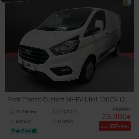
Ford
Transit Custom
MHEV L1H1 130CV (2022) | Desde 365€/mes
27.900
€
77.300
03/2022
km
23.900
€
Manual
Híbrido
357
€/mes
desde
Plan Pive