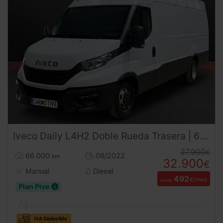
Iveco
Daily
L4H2 Doble Rueda Trasera | 66.000 km | Ocasión con Financiación desde 501€ al mes! Sin entrada
37.900
€
66.000
06/2022
km
32.900
€
Manual
Diesel
492
€/mes
desde
Plan Pive