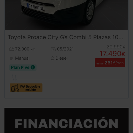
Toyota
Proace City
GX Combi 5 Plazas 102CV | Desde 260€/mes
20.990
€
72.000
05/2021
km
17.490
€
Manual
Diesel
261
€/mes
desde
Plan Pive