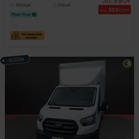
36.990
€
Manual
Diesel
553
€/mes
desde
Plan Pive
-6.000
€