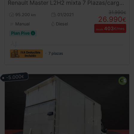
Renault
Master
L2H2 mixta 7 Plazas/carga 2.3 dCi 135CV
31.990
€
95.200
01/2021
km
26.990
€
Manual
Diesel
403
€/mes
desde
Plan Pive
7 plazas
-5.000
€