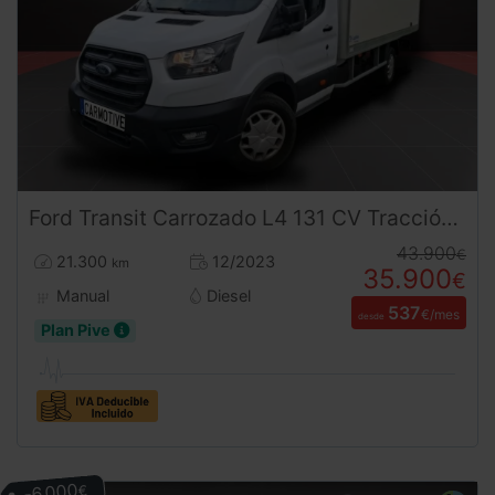
Ford
Transit
Carrozado L4 131 CV Tracción Trasera
43.900
€
21.300
12/2023
km
35.900
€
Manual
Diesel
537
€/mes
desde
Plan Pive
-6.000
€