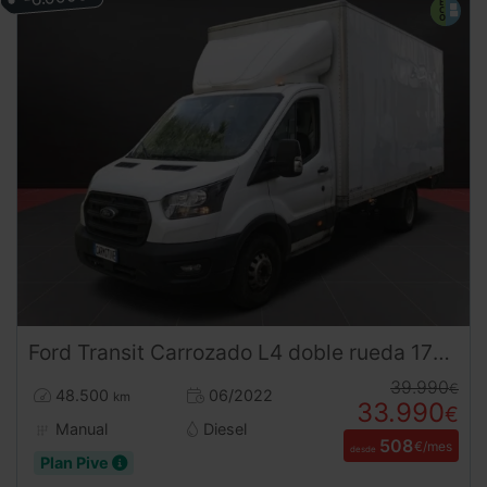
Ford
Transit
Carrozado L4 doble rueda 170 CV HIBRIDO DIESEL
39.990
€
48.500
06/2022
km
33.990
€
Manual
Diesel
508
€/mes
desde
Plan Pive