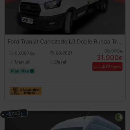
Ford
Transit
Carrozado L3 Doble Rueda Trasera 170CV
38.900
€
63.000
08/2021
km
31.900
€
Manual
Diesel
477
€/mes
desde
Plan Pive
-6.000
€