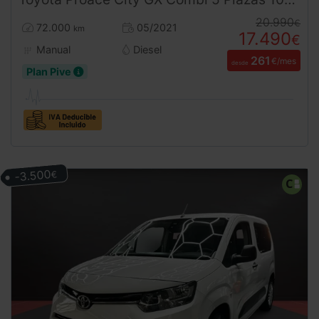
20.990
€
72.000
05/2021
km
17.490
€
Manual
Diesel
261
€/mes
desde
Plan Pive
-3.500
€