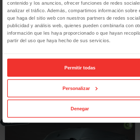
contenido y los anuncios, ofrecer funciones de redes sociale
analizar el tráfico. Además, compartimos información sobre 
que haga del sitio web con nuestros partners de redes social
publicidad y análisis web, quienes pueden combinarla con ot
información que les haya proporcionado o que hayan recopil
partir del uso que haya hecho de sus servicios.
Citroen
Jumper
Furgón L1H1 120CV | Solo 22.700 km | Desde 350€/mes
26.990
€
22.700
10/2021
km
22.990
€
Manual
Diesel
Permitir todas
344
€/mes
desde
Plan Pive
Personalizar
Denegar
-20.000
€