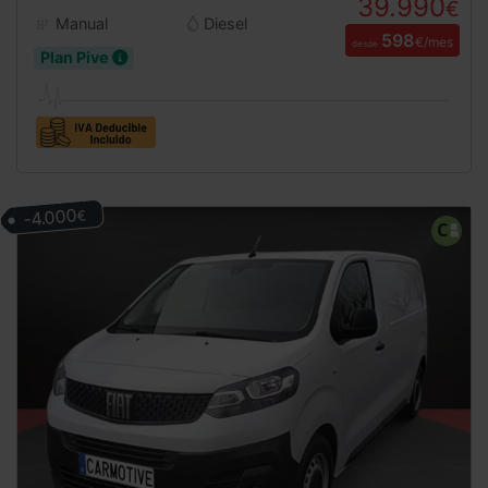
39.990
€
Manual
Diesel
598
€/mes
desde
Plan Pive
-4.000
€