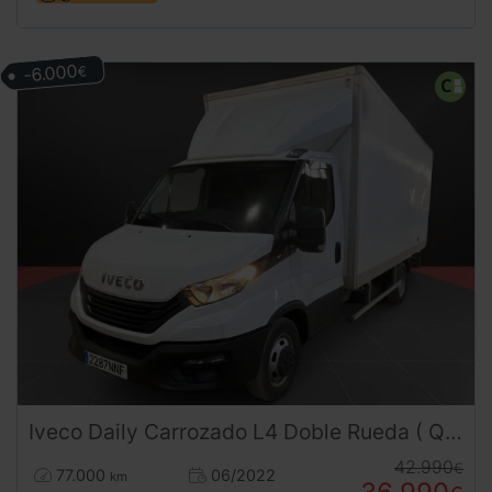
-6.000
€
Iveco
Daily
Carrozado L4 Doble Rueda ( QUAD TOR ) 160 CV
42.990
€
77.000
06/2022
km