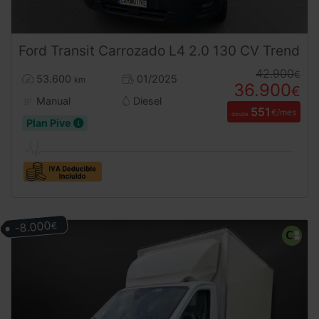
Ford
Transit
Carrozado L4 2.0 130 CV Trend
42.900
€
53.600
01/2025
km
36.900
€
Manual
Diesel
551
€/mes
desde
Plan Pive
-8.000
€