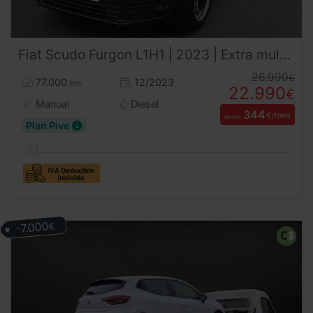
Fiat
Scudo
Furgon L1H1 | 2023 | Extra multimedia | Desde 358€ al mes
26.990
€
77.000
12/2023
km
22.990
€
Manual
Diesel
344
€/mes
desde
Plan Pive
-7.000
€